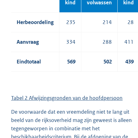
kind
volwassen
kind
Herbeoordeling
235
214
28
Aanvraag
334
288
411
Eindtotaal
569
502
439
Tabel 2 Afwijzingsgronden van de hoofdpersoon
De voorwaarde dat een vreemdeling niet te lang uit
beeld van de rijksoverheid mag zijn geweest is alleen
tegengeworpen in combinatie met het
beschikbaarheidscriterium. Bij de afdoening van de