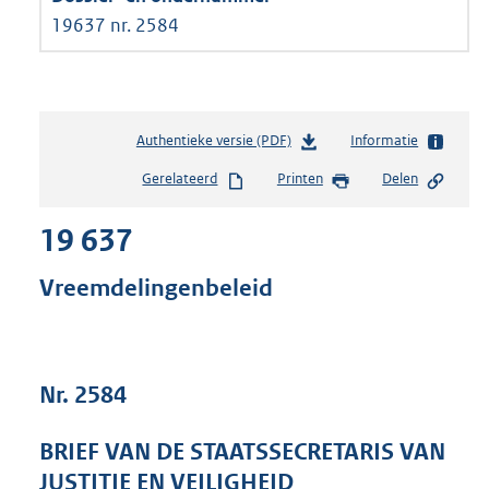
19637 nr. 2584
Authentieke versie (PDF)
b
Informatie
e
Gerelateerd
Printen
Delen
s
t
19 637
a
n
d
Vreemdelingenbeleid
s
g
r
o
Nr. 2584
o
t
t
BRIEF VAN DE STAATSSECRETARIS VAN
e
JUSTITIE EN VEILIGHEID
: