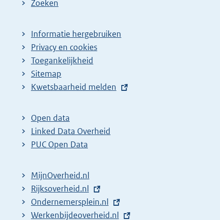
Zoeken
Informatie hergebruiken
Privacy en cookies
Toegankelijkheid
Sitemap
E
Kwetsbaarheid melden
x
t
Open data
e
Linked Data Overheid
r
PUC Open Data
n
e
MijnOverheid.nl
l
E
Rijksoverheid.nl
i
x
E
Ondernemersplein.nl
n
t
x
E
Werkenbijdeoverheid.nl
k