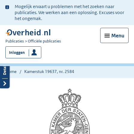
Ter
Mogelijk ervaart u problemen met het zoeken naar
informatie:
publicaties. We werken aan een oplossing. Excuses voor
het ongemak.
Menu
U
Publicaties
Officiële publicaties
bent
Inloggen
nu
hier:
Home
Kamerstuk 19637, nr. 2584