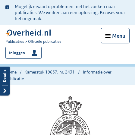
Ter
Mogelijk ervaart u problemen met het zoeken naar
informatie:
publicaties. We werken aan een oplossing. Excuses voor
het ongemak.
Menu
U
Publicaties
Officiële publicaties
bent
Inloggen
nu
hier:
Home
Kamerstuk 19637, nr. 2431
Informatie over
publicatie