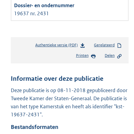
19637 nr. 2431
Authentieke versie (PDF)
b
Gerelateerd
e
Printen
Delen
s
t
a
n
Informatie over deze publicatie
d
s
Deze publicatie is op 08-11-2018 gepubliceerd door
g
Tweede Kamer der Staten-Generaal. De publicatie is
r
van het type Kamerstuk en heeft als identifier "kst-
o
19637-2431".
o
t
Bestandsformaten
t
e