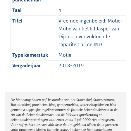
Taal
nl
Titel
Vreemdelingenbeleid; Motie;
Motie van het lid Jasper van
Dijk c.s. over voldoende
capaciteit bij de IND
Type kamerstuk
Motie
Vergaderjaar
2018-2019
Disclaimer
De hier aangeboden pdf-bestanden van het Staatsblad, Staatscourant,
Tractatenblad, provinciaal blad, gemeenteblad, waterschapsblad en blad
gemeenschappelijke regeling vormen de formele bekendmakingen in de
zin van de Bekendmakingswet en de Rijkswet goedkeuring en
bekendmaking verdragen voor zover ze na 1 juli 2009 zijn uitgegeven.
Voor pdf-publicaties van vóór deze datum geldt dat alleen de in papieren
vorm uitgegeven bladen formele status hebben; de hier aangeboden