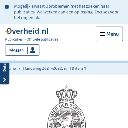
Ter
Mogelijk ervaart u problemen met het zoeken naar
informatie:
publicaties. We werken aan een oplossing. Excuses voor
het ongemak.
Menu
U
Publicaties
Officiële publicaties
bent
Inloggen
nu
hier:
Home
Handeling 2021-2022, nr. 18 item 4