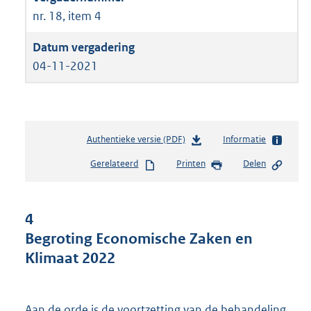
nr. 18, item 4
04-11-2021
Authentieke versie (PDF)
b
Informatie
e
Gerelateerd
Printen
Delen
s
t
a
n
4
d
Begroting Economische Zaken en
s
Klimaat 2022
g
r
o
o
Aan de orde is de voortzetting van de behandeling