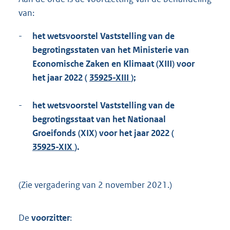
t
van:
t
e
:
-
het wetsvoorstel Vaststelling van de
1
begrotingsstaten van het Ministerie van
,
Economische Zaken en Klimaat (XIII) voor
3
het jaar 2022 (
35925-XIII
);
M
b
-
het wetsvoorstel Vaststelling van de
begrotingsstaat van het Nationaal
Groeifonds (XIX) voor het jaar 2022 (
35925-XIX
).
(Zie vergadering van 2 november 2021.)
De
voorzitter
: