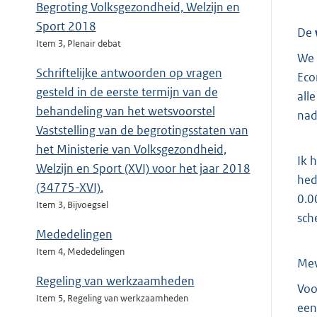
Begroting Volksgezondheid, Welzijn en
Sport 2018
De
Item 3, Plenair debat
We 
Schriftelijke antwoorden op vragen
Eco
gesteld in de eerste termijn van de
all
behandeling van het wetsvoorstel
nad
Vaststelling van de begrotingsstaten van
het Ministerie van Volksgezondheid,
Ik 
Welzijn en Sport (XVI) voor het jaar 2018
hed
(34775-XVI).
0.0
Item 3, Bijvoegsel
sch
Mededelingen
Item 4, Mededelingen
Me
Regeling van werkzaamheden
Voo
Item 5, Regeling van werkzaamheden
een