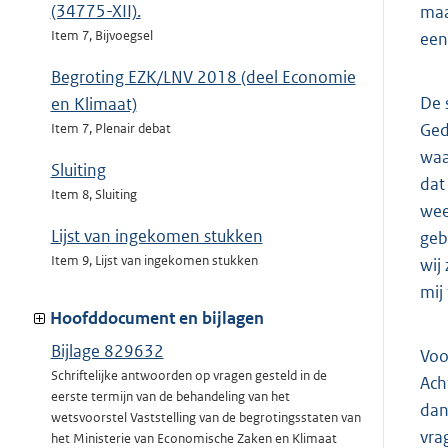
(34775-XII).
maa
Item 7, Bijvoegsel
een
Begroting EZK/LNV 2018 (deel Economie
De 
en Klimaat)
Ged
Item 7, Plenair debat
waa
Sluiting
dat
Item 8, Sluiting
wee
Lijst van ingekomen stukken
geb
Item 9, Lijst van ingekomen stukken
wij
mij
Hoofddocument en bijlagen
Bijlage 829632
Voo
Schriftelijke antwoorden op vragen gesteld in de
Ach
eerste termijn van de behandeling van het
dan
wetsvoorstel Vaststelling van de begrotingsstaten van
vra
het Ministerie van Economische Zaken en Klimaat