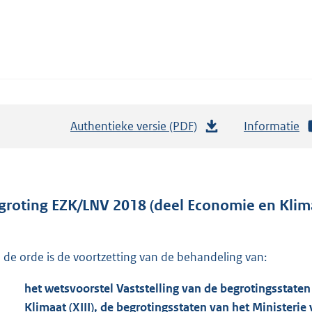
Authentieke versie (PDF)
b
Informatie
e
s
t
a
groting EZK/LNV 2018 (deel Economie en Klim
n
d
 de orde is de voortzetting van de behandeling van:
s
g
het wetsvoorstel Vaststelling van de begrotingsstate
r
Klimaat (XIII), de begrotingsstaten van het Ministeri