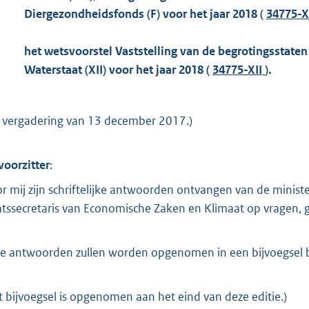
o
Diergezondheidsfonds (F) voor het jaar 2018 (
34775-XI
o
t
het wetsvoorstel Vaststelling van de begrotingsstaten 
t
Waterstaat (XII) voor het jaar 2018 (
34775-XII
).
e
:
6
e vergadering van 13 december 2017.)
,
6
voorzitter
:
M
b
r mij zijn schriftelijke antwoorden ontvangen van de minis
atssecretaris van Economische Zaken en Klimaat op vragen, ge
e antwoorden zullen worden opgenomen in een bijvoegsel b
t bijvoegsel is opgenomen aan het eind van deze editie.)