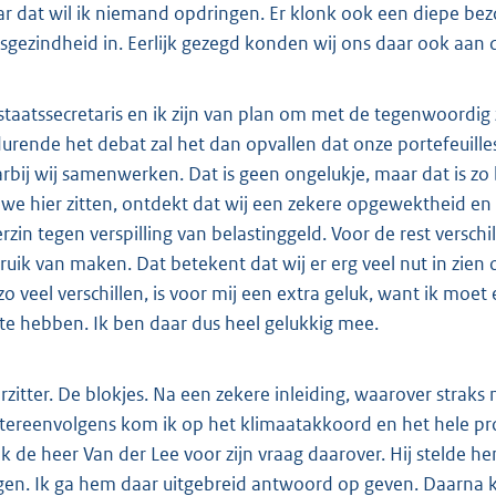
r dat wil ik niemand opdringen. Er klonk ook een diepe bez
sgezindheid in. Eerlijk gezegd konden wij ons daar ook aan 
staatssecretaris en ik zijn van plan om met de tegenwoordig
urende het debat zal het dan opvallen dat onze portefeuilles 
rbij wij samenwerken. Dat is geen ongelukje, maar dat is zo
 we hier zitten, ontdekt dat wij een zekere opgewektheid en
rzin tegen verspilling van belastinggeld. Voor de rest verschi
ruik van maken. Dat betekent dat wij er erg veel nut in zien
 zo veel verschillen, is voor mij een extra geluk, want ik mo
 te hebben. Ik ben daar dus heel gelukkig mee.
rzitter. De blokjes. Na een zekere inleiding, waarover straks 
tereenvolgens kom ik op het klimaatakkoord en het hele proc
k de heer Van der Lee voor zijn vraag daarover. Hij stelde h
gen. Ik ga hem daar uitgebreid antwoord op geven. Daarna 