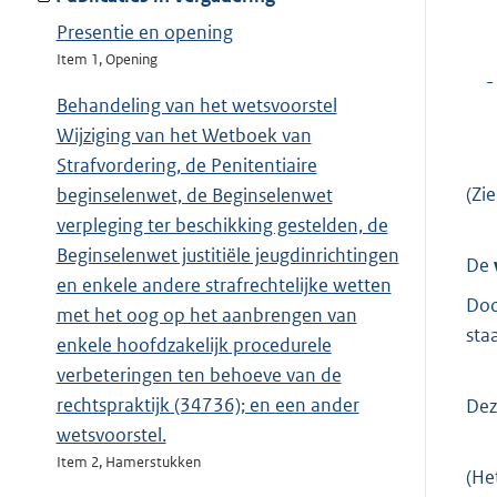
Presentie en opening
Item 1, Opening
-
Behandeling van het wetsvoorstel
Wijziging van het Wetboek van
Strafvordering, de Penitentiaire
(Zi
beginselenwet, de Beginselenwet
verpleging ter beschikking gestelden, de
Beginselenwet justitiële jeugdinrichtingen
De
en enkele andere strafrechtelijke wetten
Doo
met het oog op het aanbrengen van
sta
enkele hoofdzakelijk procedurele
verbeteringen ten behoeve van de
rechtspraktijk (34736); en een ander
Dez
wetsvoorstel.
Item 2, Hamerstukken
(He