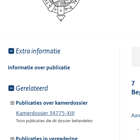
Toon
Extra informatie
meer
van:
Informatie over publicatie
7
Toon
Gerelateerd
Be
meer
van:
Publicaties over kamerdossier
Kamerdossier 34775-XIII
Aan
Toon publicaties die dit dossier behandelen
-
Publicaties in vergadering