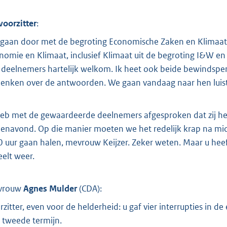
voorzitter
:
gaan door met de begroting Economische Zaken en Klimaat 
nomie en Klimaat, inclusief Klimaat uit de begroting I&W en e
e deelnemers hartelijk welkom. Ik heet ook beide bewindspe
enken over de antwoorden. We gaan vandaag naar hen luis
heb met de gewaardeerde deelnemers afgesproken dat zij het a
enavond. Op die manier moeten we het redelijk krap na mi
0 uur gaan halen, mevrouw Keijzer. Zeker weten. Maar u heef
eelt weer.
vrouw
Agnes Mulder
(
CDA
):
rzitter, even voor de helderheid: u gaf vier interrupties in
 tweede termijn.