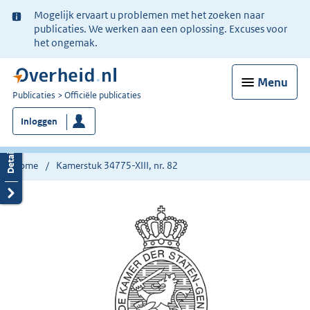
Ter
Mogelijk ervaart u problemen met het zoeken naar
informatie:
publicaties. We werken aan een oplossing. Excuses voor
het ongemak.
Menu
U
Publicaties
Officiële publicaties
bent
Inloggen
nu
hier:
Home
Kamerstuk 34775-XIII, nr. 82