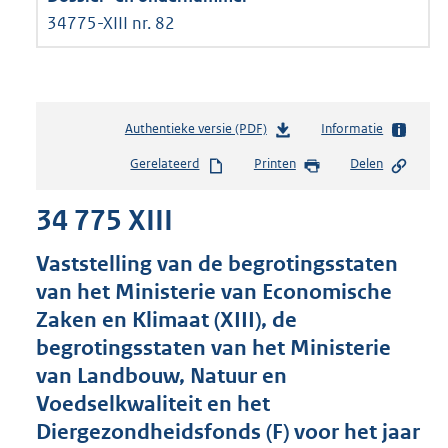
34775-XIII nr. 82
Authentieke versie (PDF)
b
Informatie
e
Gerelateerd
Printen
Delen
s
t
34 775 XIII
a
n
d
Vaststelling van de begrotingsstaten
s
van het Ministerie van Economische
g
Zaken en Klimaat (XIII), de
r
o
begrotingsstaten van het Ministerie
o
van Landbouw, Natuur en
t
Voedselkwaliteit en het
t
e
Diergezondheidsfonds (F) voor het jaar
: