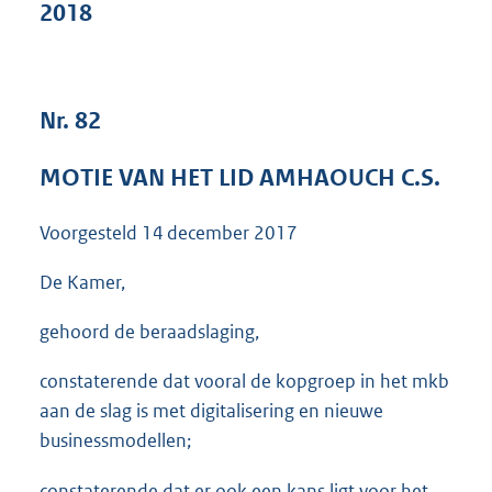
2018
3
7
K
b
Nr. 82
MOTIE VAN HET LID AMHAOUCH C.S.
Voorgesteld
14 december 2017
De Kamer,
gehoord de beraadslaging,
constaterende dat vooral de kopgroep in het mkb
aan de slag is met digitalisering en nieuwe
businessmodellen;
constaterende dat er ook een kans ligt voor het