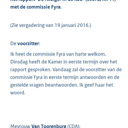
t
met de commissie Fyra
.
t
e
:
(Zie vergadering van 19 januari 2016.)
2
,
6
De
voorzitter
:
M
b
Ik heet de commissie Fyra van harte welkom.
Dinsdag heeft de Kamer in eerste termijn over het
rapport gesproken. Vandaag zal de voorzitter van de
commissie Fyra in eerste termijn antwoorden en de
gestelde vragen beantwoorden. Ik geef haar het
woord.
Mevrouw
Van Toorenburg
(
CDA
):