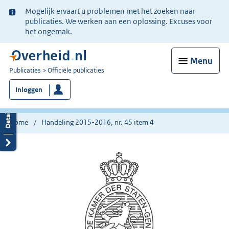
Ter
Mogelijk ervaart u problemen met het zoeken naar
informatie:
publicaties. We werken aan een oplossing. Excuses voor
het ongemak.
Menu
U
Publicaties
Officiële publicaties
bent
Inloggen
nu
hier:
Home
Handeling 2015-2016, nr. 45 item 4