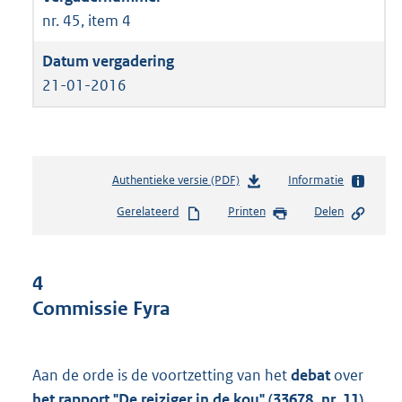
nr. 45, item 4
21-01-2016
Authentieke versie (PDF)
b
Informatie
e
Gerelateerd
Printen
Delen
s
t
a
n
4
d
Commissie Fyra
s
g
r
o
Aan de orde is de voortzetting van het
debat
over
o
het rapport "De reiziger in de kou" (33678, nr. 11)