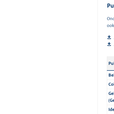
Pu
Ond
ook
Pu
Be
Col
Ge
(G
Ide