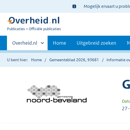
Ter
Mogelijk ervaart u prob
informatie:
U
Publicaties
Officiële publicaties
bent
Primaire
nu
Andere
Overheid.nl
Home
Uitgebreid zoeken
M
hier:
sites
navigatie
binnen
U bent hier:
Home
Gemeenteblad 2026, 93681
Informatie ov
G
Dat
27-