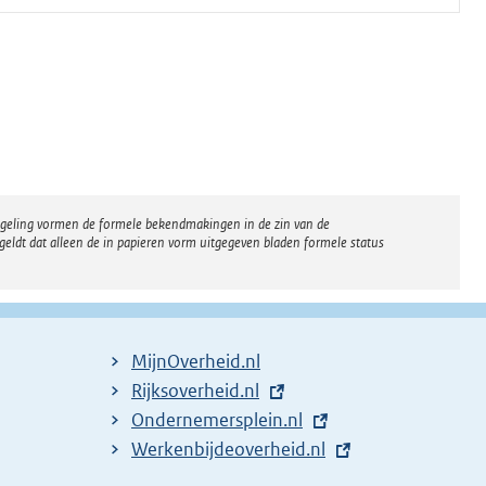
regeling vormen de formele bekendmakingen in de zin van de
eldt dat alleen de in papieren vorm uitgegeven bladen formele status
MijnOverheid.nl
E
Rijksoverheid.nl
x
E
Ondernemersplein.nl
t
x
E
Werkenbijdeoverheid.nl
e
t
x