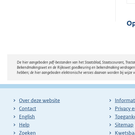
Op
De hier aangeboden pdf-bestanden van het Staatsblad, Staatscourant, Tract
Disclaimer
Bekendmakingswet en de Rijkswet goedkeuring en bekendmaking verdragen voor
hebben; de hier aangeboden elektronische versies daarvan worden bij wijze 
Over deze website
Informat
Contact
Privacy 
English
Toeganke
Help
Sitemap
Zoeken
E
Kwetsba