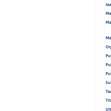
Ja
Ma
Ma
Me
Or
Pu
Pu
Pu
Su
Ta
Tit
Ui