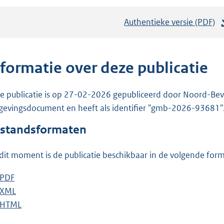
Authentieke versie (PDF)
b
e
s
t
nformatie over deze publicatie
a
n
e publicatie is op 27-02-2026 gepubliceerd door Noord-Bevela
d
evingsdocument en heeft als identifier "gmb-2026-93681"
s
standsformaten
g
r
dit moment is de publicatie beschikbaar in de volgende for
o
o
D
PDF
b
t
o
D
XML
e
b
t
w
o
D
HTML
s
e
b
e
n
w
o
t
s
e