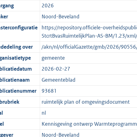
argang
2026
t
o
o
f
n
t
t
r
o
f
ker
Noord-Beveland
e
t
m
r
o
sterconfiguratie
https://repository.officiele-overheidspub
:
e
a
m
r
StcrtBvasRuimtelijkPlan-AS-BM/1.23/xml
2
:
a
a
m
dedeling over
/akn/nl/officialGazette/gmb/2026/905
K
2
t
a
a
b
K
t
a
ganisatietype
gemeente
b
t
blicatiedatum
2026-02-27
blicatienaam
Gemeenteblad
blicatienummer
93681
brubriek
ruimtelijk plan of omgevingsdocument
al
nl
el
Kennisgeving ontwerp Warmteprogramm
tgever
Noord-Beveland