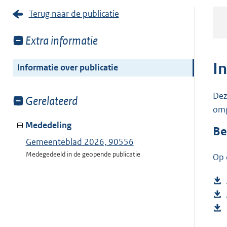
Terug naar de publicatie
Toon
Extra informatie
meer
van:
I
Informatie over publicatie
Dez
Toon
Gerelateerd
omg
meer
van:
Mededeling
Be
Gemeenteblad 2026, 90556
Medegedeeld in de geopende publicatie
Op 