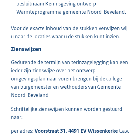
n
besluitnaam Kennisgeving ontwerp
e
Warmteprogramma gemeente Noord-Beveland.
l
i
Voor de exacte inhoud van de stukken verwijzen wij
n
u naar de locaties waar u de stukken kunt inzien.
k
Zienswijzen
:
Gedurende de termijn van terinzagelegging kan een
ieder zijn zienswijze over het ontwerp
omgevingsplan naar voren brengen bij de college
van burgemeester en wethouders van Gemeente
Noord-Beveland
Schriftelijke zienswijzen kunnen worden gestuurd
naar:
per adres:
Voorstraat 31, 4491 EV Wissenkerke
t.a.v.