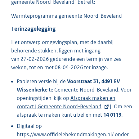
gemeente Noord-Beveland" betreft:
Warmteprogramma gemeente Noord-Beveland
Terinzagelegging
Het ontwerp omgevingsplan, met de daarbij
behorende stukken, liggen met ingang
van 27‑02‑2026 gedurende een termijn van zes
weken, tot en met 08‑04‑2026 ter inzage:
Papieren versie bij de
Voorstraat 31, 4491 EV
Wissenkerke
te Gemeente Noord-Beveland. Voor
openingstijden kijk op
E
Afspraak maken en
contact | Gemeente Noord-Beveland
x
]
. Om een
afspraak te maken kunt u bellen met
t
14 0113
.
e
Digitaal op
r
https://www.officielebekendmakingen.nl/ onder