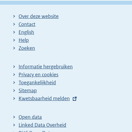
Over deze website
Contact
English
Help
Zoeken
Informatie hergebruiken
Privacy en cookies
Toegankelijkheid
Sitemap
E
Kwetsbaarheid melden
x
t
Open data
e
Linked Data Overheid
r