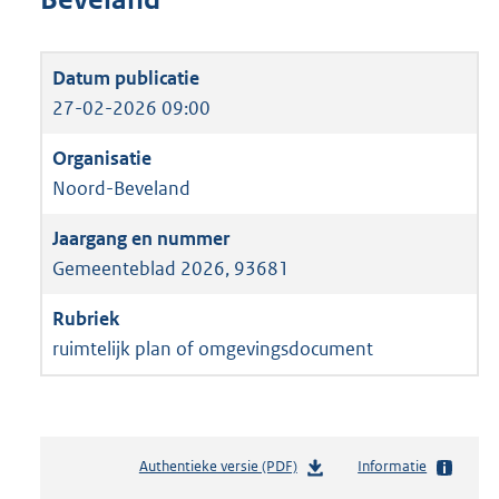
27-02-2026 09:00
Noord-Beveland
Gemeenteblad 2026, 93681
ruimtelijk plan of omgevingsdocument
Authentieke versie (PDF)
b
Informatie
e