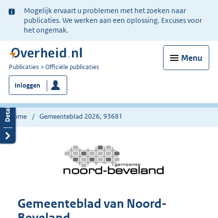
Ter
Mogelijk ervaart u problemen met het zoeken naar
informatie:
publicaties. We werken aan een oplossing. Excuses voor
het ongemak.
Menu
U
Publicaties
Officiële publicaties
bent
Inloggen
nu
hier:
Home
Gemeenteblad 2026, 93681
Gemeenteblad van Noord-
Beveland