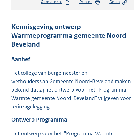
Gerelateerd
Printen
Delen
s
t
a
n
Kennisgeving ontwerp
d
Warmteprogramma gemeente Noord-
s
Beveland
g
r
o
Aanhef
o
t
Het college van burgemeester en
t
wethouders van Gemeente Noord-Beveland maken
e
bekend dat zij het ontwerp voor het "Programma
:
2
Warmte gemeente Noord-Beveland" vrijgeven voor
0
terinzagelegging.
1
K
Ontwerp Programma
b
Het ontwerp voor het "Programma Warmte