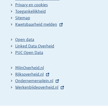
Privacy en cookies
Toegankelijkheid
Sitemap
E
Kwetsbaarheid melden
x
t
Open data
e
Linked Data Overheid
r
PUC Open Data
n
e
MijnOverheid.nl
l
E
Rijksoverheid.nl
i
x
E
Ondernemersplein.nl
n
t
x
E
Werkenbijdeoverheid.nl
k
e
t
x
:
r
e
t
n
r
e