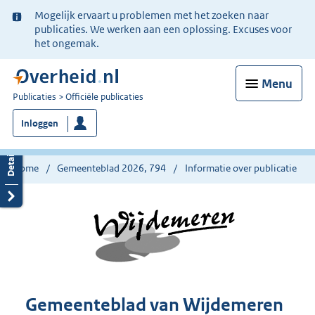
Ter
Mogelijk ervaart u problemen met het zoeken naar
informatie:
publicaties. We werken aan een oplossing. Excuses voor
het ongemak.
Menu
U
Publicaties
Officiële publicaties
bent
Inloggen
nu
hier:
Home
Gemeenteblad 2026, 794
Informatie over publicatie
Gemeenteblad van Wijdemeren