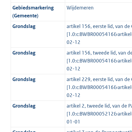
o
r
o
f
n
i
K
8
Gebiedsmarkering
Wijdemeren
o
o
r
o
f
n
b
K
(Gemeente)
t
o
m
r
o
f
b
t
t
Grondslag
artikel 156, eerste lid, van 
a
m
r
o
e
t
[1.0:c:BWBR0005416&artike
a
a
m
r
:
e
02-12
t
a
a
m
3
:
t
a
a
Grondslag
artikel 156, tweede lid, van 
K
3
t
a
[1.0:c:BWBR0005416&artike
b
K
t
02-12
b
Grondslag
artikel 229, eerste lid, van 
[1.0:c:BWBR0005416&artike
02-12
Grondslag
artikel 2, tweede lid, van de 
[1.0:c:BWBR0005212&artike
01-01