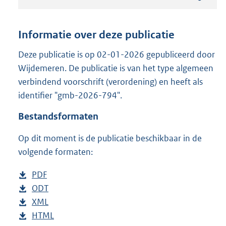
t
a
n
Informatie over deze publicatie
d
s
Deze publicatie is op 02-01-2026 gepubliceerd door
g
Wijdemeren. De publicatie is van het type algemeen
r
verbindend voorschrift (verordening) en heeft als
o
identifier "gmb-2026-794".
o
t
Bestandsformaten
t
e
Op dit moment is de publicatie beschikbaar in de
:
1
volgende formaten:
,
4
D
PDF
b
M
o
D
ODT
e
b
b
w
o
D
XML
s
e
b
n
w
o
D
HTML
t
s
e
b