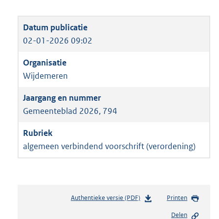
02-01-2026 09:02
Wijdemeren
Gemeenteblad 2026, 794
algemeen verbindend voorschrift (verordening)
Authentieke versie (PDF)
b
Printen
e
Delen
s