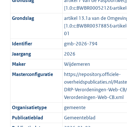
Grondslag
artikel 7 van de Paspoortwet]
[1.0:c:BWBR0005212&artik
Grondslag
artikel 13.1a van de Omgevin
[1.0:c:BWBR0037885&artike
01
Identifier
gmb-2026-794
Jaargang
2026
Maker
Wijdemeren
Masterconfiguratie
https://repository.officiele-
overheidspublicaties.nl/Mast
DRP-Verordeningen-Web-CB/
Verordeningen-Web-CB.xml
Organisatietype
gemeente
Publicatieblad
Gemeenteblad