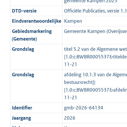
gemeente Kampen 2025
g
s
n
i
e
i
K
K
K
1
r
g
DTD-versie
Officiële Publicaties, versie 1.
f
n
i
e
b
b
b
8
o
r
o
f
n
i
K
Eindverantwoordelijke
Kampen
o
o
r
o
f
n
b
Gebiedsmarkering
Gemeente Kampen (Overijssel
t
o
m
r
o
f
(Gemeente)
t
t
a
m
r
o
e
t
Grondslag
titel 5.2 van de Algemene wet
a
a
m
r
:
e
[1.0:c:BWBR0005537&titeld
t
a
a
m
3
:
11-21
t
a
a
K
2
t
a
Grondslag
afdeling 10.1.3 van de Algem
b
K
t
bestuursrecht]|
b
[1.0:c:BWBR0005537&afdeli
11-21
Identifier
gmb-2026-64134
Jaargang
2026