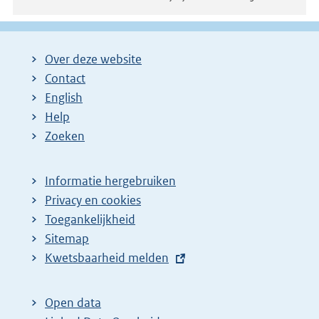
Over deze website
Contact
English
Help
Zoeken
Informatie hergebruiken
Privacy en cookies
Toegankelijkheid
Sitemap
E
Kwetsbaarheid melden
x
t
Open data
e