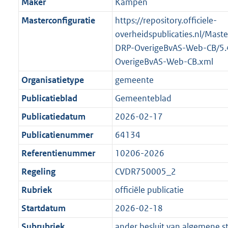
Maker
Kampen
Masterconfiguratie
https://repository.officiele-
overheidspublicaties.nl/Mast
DRP-OverigeBvAS-Web-CB/5.
OverigeBvAS-Web-CB.xml
Organisatietype
gemeente
Publicatieblad
Gemeenteblad
Publicatiedatum
2026-02-17
Publicatienummer
64134
Referentienummer
10206-2026
Regeling
CVDR750005_2
Rubriek
officiële publicatie
Startdatum
2026-02-18
Subrubriek
ander besluit van algemene s