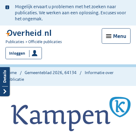
Ter
Mogelijk ervaart u problemen met het zoeken naar
informatie:
publicaties. We werken aan een oplossing. Excuses voor
het ongemak.
Menu
U
Publicaties
Officiële publicaties
bent
Inloggen
nu
hier:
Home
Gemeenteblad 2026, 64134
Informatie over
publicatie