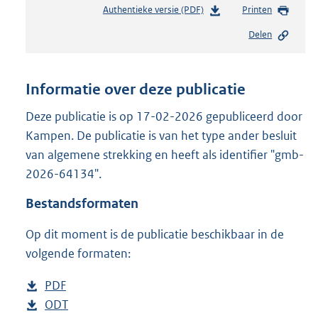
Authentieke versie (PDF)
b
Printen
e
Delen
s
t
a
n
Informatie over deze publicatie
d
s
Deze publicatie is op 17-02-2026 gepubliceerd door
g
Kampen. De publicatie is van het type ander besluit
r
van algemene strekking en heeft als identifier "gmb-
o
2026-64134".
o
t
Bestandsformaten
t
e
Op dit moment is de publicatie beschikbaar in de
:
2
volgende formaten:
9
9
D
PDF
b
K
o
D
ODT
e
b
b