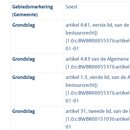
o
r
o
f
n
i
b
b
K
Gebiedsmarkering
Soest
o
o
r
o
f
n
b
(Gemeente)
t
o
m
r
o
f
t
t
Grondslag
artikel 4:81, eerste lid, van 
a
m
r
o
e
t
bestuursrecht]|
a
a
m
r
:
e
[1.0:c:BWBR0005537&artik
t
a
a
m
3
:
01-01
t
a
a
K
3
t
a
Grondslag
artikel 4:83 van de Algemene 
b
K
t
[1.0:c:BWBR0005537&artik
b
Grondslag
artikel 1:3, vierde lid, van d
bestuursrecht]|
[1.0:c:BWBR0005537&artik
01-01
Grondslag
artikel 31, tweede lid, van de 
[1.0:c:BWBR0015703&artike
01