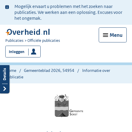
Ter
Mogelijk ervaart u problemen met het zoeken naar
informatie:
publicaties. We werken aan een oplossing. Excuses voor
het ongemak.
Menu
U
Publicaties
Officiële publicaties
bent
Inloggen
nu
hier:
Home
Gemeenteblad 2026, 54954
Informatie over
publicatie