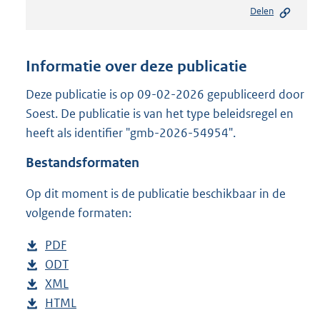
e
Delen
s
t
a
n
Informatie over deze publicatie
d
s
Deze publicatie is op 09-02-2026 gepubliceerd door
g
Soest. De publicatie is van het type beleidsregel en
r
heeft als identifier "gmb-2026-54954".
o
o
Bestandsformaten
t
t
Op dit moment is de publicatie beschikbaar in de
e
volgende formaten:
:
1
M
D
PDF
b
b
o
D
ODT
e
b
w
o
D
XML
s
e
b
n
w
o
D
HTML
t
s
e
b