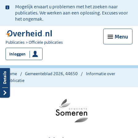
Ter
Mogelijk ervaart u problemen met het zoeken naar
informatie:
publicaties. We werken aan een oplossing. Excuses voor
het ongemak.
Menu
U
Publicaties
Officiële publicaties
bent
Inloggen
nu
hier:
Home
Gemeenteblad 2026, 44650
Informatie over
publicatie