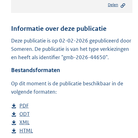
e
Delen
s
t
a
n
Informatie over deze publicatie
d
s
Deze publicatie is op 02-02-2026 gepubliceerd door
g
Someren. De publicatie is van het type verkiezingen
r
en heeft als identifier "gmb-2026-44650".
o
o
Bestandsformaten
t
t
Op dit moment is de publicatie beschikbaar in de
e
volgende formaten:
:
2
8
D
PDF
b
3
o
D
ODT
e
b
K
w
o
D
XML
s
e
b
b
n
w
o
D
HTML
t
s
e
b