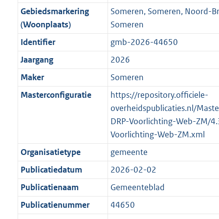
o
r
o
f
n
i
K
Gebiedsmarkering
Someren, Someren, Noord-B
o
o
r
o
f
n
b
(Woonplaats)
Someren
t
o
m
r
o
f
t
t
Identifier
gmb-2026-44650
a
m
r
o
e
t
a
a
m
r
Jaargang
2026
:
e
t
a
a
m
Maker
Someren
3
:
t
a
a
K
3
Masterconfiguratie
https://repository.officiele-
t
a
b
K
overheidspublicaties.nl/Mast
t
b
DRP-Voorlichting-Web-ZM/4
Voorlichting-Web-ZM.xml
Organisatietype
gemeente
Publicatiedatum
2026-02-02
Publicatienaam
Gemeenteblad
Publicatienummer
44650