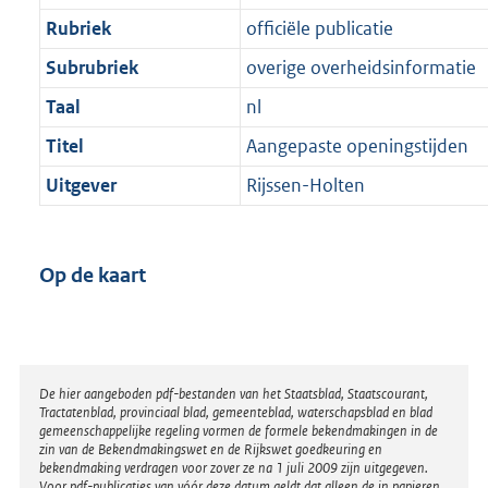
Rubriek
officiële publicatie
Subrubriek
overige overheidsinformatie
Taal
nl
Titel
Aangepaste openingstijden
Uitgever
Rijssen-Holten
Op de kaart
Disclaimer
De hier aangeboden pdf-bestanden van het Staatsblad, Staatscourant,
Tractatenblad, provinciaal blad, gemeenteblad, waterschapsblad en blad
gemeenschappelijke regeling vormen de formele bekendmakingen in de
zin van de Bekendmakingswet en de Rijkswet goedkeuring en
bekendmaking verdragen voor zover ze na 1 juli 2009 zijn uitgegeven.
Voor pdf-publicaties van vóór deze datum geldt dat alleen de in papieren