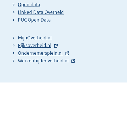
t
Open data
e
Linked Data Overheid
r
PUC Open Data
n
e
MijnOverheid.nl
l
E
Rijksoverheid.nl
i
x
E
Ondernemersplein.nl
n
t
x
E
Werkenbijdeoverheid.nl
k
e
t
x
:
r
e
t
n
r
e
e
n
r
l
e
n
i
l
e
n
i
l
k
n
i