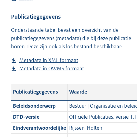
l
n
w
o
a
t
s
e
o
l
n
w
n
a
t
s
Publicatiegegevens
a
o
l
n
d
n
a
t
Onderstaande tabel bevat een overzicht van de
d
a
o
l
s
d
n
a
publicatiegegevens (metadata) die bij deze publicatie
p
d
a
o
g
s
d
n
horen. Deze zijn ook als los bestand beschikbaar:
u
p
d
a
r
g
s
d
b
u
p
d
o
r
g
s
Metadata in XML formaat
b
l
b
u
p
o
o
r
g
Metadata in OWMS formaat
e
b
i
l
b
u
t
o
o
r
s
e
c
i
l
b
t
t
o
o
t
s
a
c
i
l
e
t
t
o
Publicatiegegevens
Waarde
a
t
t
a
c
i
:
e
t
t
n
a
i
t
a
c
1
:
e
t
Beleidsonderwerp
Bestuur | Organisatie en belei
d
n
e
i
t
a
9
2
:
e
DTD-versie
Officiële Publicaties, versie 1.
s
d
i
e
i
t
7
1
1
:
g
s
Eindverantwoordelijke
Rijssen-Holten
n
i
e
i
K
K
K
1
r
g