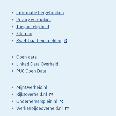
Informatie hergebruiken
Privacy en cookies
Toegankelijkheid
Sitemap
E
Kwetsbaarheid melden
x
t
Open data
e
Linked Data Overheid
r
PUC Open Data
n
e
MijnOverheid.nl
l
E
Rijksoverheid.nl
i
x
E
Ondernemersplein.nl
n
t
x
E
Werkenbijdeoverheid.nl
k
e
t
x