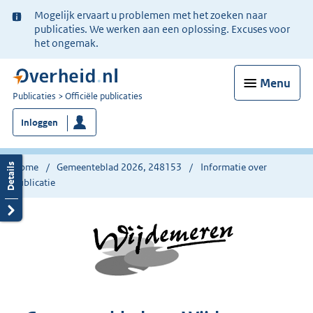
Ter
Mogelijk ervaart u problemen met het zoeken naar
informatie:
publicaties. We werken aan een oplossing. Excuses voor
het ongemak.
Menu
U
Publicaties
Officiële publicaties
bent
Inloggen
nu
hier:
Home
Gemeenteblad 2026, 248153
Informatie over
publicatie