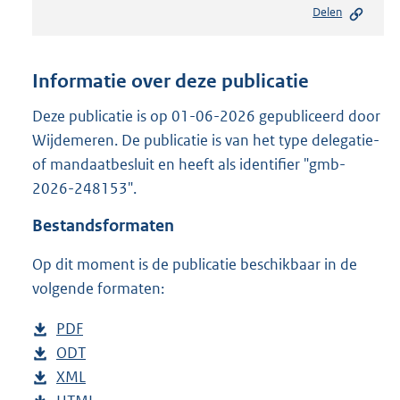
Delen
s
t
a
n
Informatie over deze publicatie
d
s
Deze publicatie is op 01-06-2026 gepubliceerd door
g
Wijdemeren. De publicatie is van het type delegatie-
r
of mandaatbesluit en heeft als identifier "gmb-
o
2026-248153".
o
t
Bestandsformaten
t
e
Op dit moment is de publicatie beschikbaar in de
:
2
volgende formaten:
7
6
D
PDF
b
K
o
D
ODT
e
b
b
w
o
D
XML
s
e
b