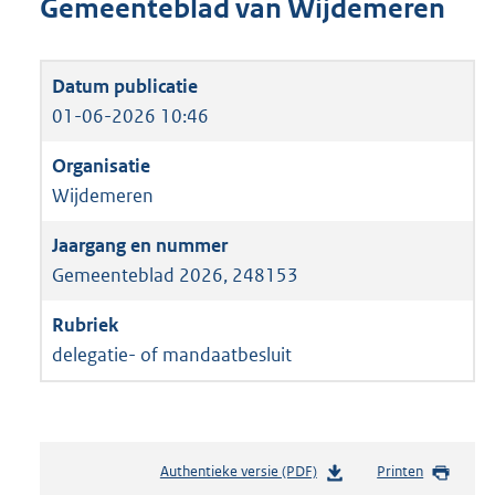
Gemeenteblad van Wijdemeren
01-06-2026 10:46
Wijdemeren
Gemeenteblad 2026, 248153
delegatie- of mandaatbesluit
Authentieke versie (PDF)
b
Printen
e