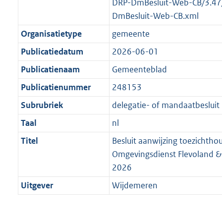
DRP-DmBesluit-Web-CB/3.47
DmBesluit-Web-CB.xml
Organisatietype
gemeente
Publicatiedatum
2026-06-01
Publicatienaam
Gemeenteblad
Publicatienummer
248153
Subrubriek
delegatie- of mandaatbesluit
Taal
nl
Titel
Besluit aanwijzing toezichtho
Omgevingsdienst Flevoland &
2026
Uitgever
Wijdemeren