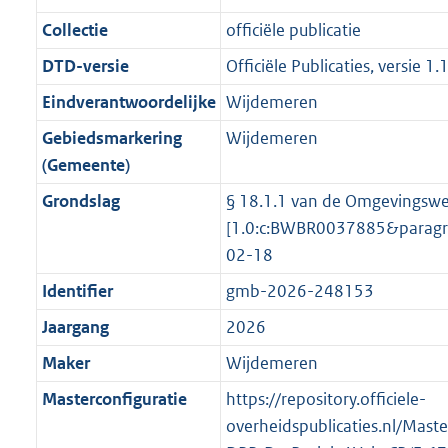
f
n
i
e
b
b
b
4
o
r
Collectie
officiële publicatie
o
f
n
i
K
o
o
r
o
f
n
b
DTD-versie
Officiële Publicaties, versie 1.
t
o
m
r
o
f
Eindverantwoordelijke
Wijdemeren
t
t
a
m
r
o
e
t
Gebiedsmarkering
Wijdemeren
a
a
m
r
:
e
(Gemeente)
t
a
a
m
2
:
t
a
a
Grondslag
§ 18.1.1 van de Omgevingswe
K
2
t
a
[1.0:c:BWBR0037885&parag
b
K
t
02-18
b
Identifier
gmb-2026-248153
Jaargang
2026
Maker
Wijdemeren
Masterconfiguratie
https://repository.officiele-
overheidspublicaties.nl/Mast