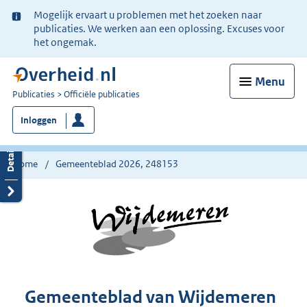
Ter
Mogelijk ervaart u problemen met het zoeken naar
informatie:
publicaties. We werken aan een oplossing. Excuses voor
het ongemak.
Menu
U
Publicaties
Officiële publicaties
bent
Inloggen
nu
hier:
Home
Gemeenteblad 2026, 248153
Gemeenteblad van Wijdemeren