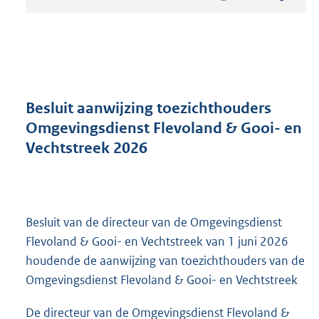
t
a
n
d
s
g
r
Besluit aanwijzing toezichthouders
o
Omgevingsdienst Flevoland & Gooi- en
o
Vechtstreek 2026
t
t
e
:
2
Besluit van de directeur van de Omgevingsdienst
7
6
Flevoland & Gooi- en Vechtstreek van 1 juni 2026
K
houdende de aanwijzing van toezichthouders van de
b
Omgevingsdienst Flevoland & Gooi- en Vechtstreek
De directeur van de Omgevingsdienst Flevoland &