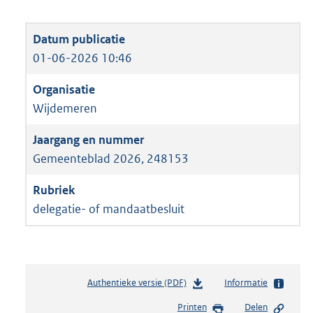
01-06-2026 10:46
Wijdemeren
Gemeenteblad 2026, 248153
delegatie- of mandaatbesluit
Authentieke versie (PDF)
b
Informatie
e
Printen
Delen
s