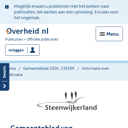
Ter
Mogelijk ervaart u problemen met het zoeken naar
informatie:
publicaties. We werken aan een oplossing. Excuses voor
het ongemak.
Menu
U
Publicaties
Officiële publicaties
bent
Inloggen
nu
hier:
Home
Gemeenteblad 2026, 239209
Informatie over
publicatie