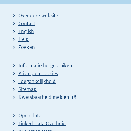
Over deze website
Contact
English
Help
Zoeken
Informatie hergebruiken
Privacy en cookies
Toegankelijkheid
Sitemap
E
Kwetsbaarheid melden
x
t
Open data
e
Linked Data Overheid
r