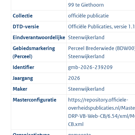
n
i
e
i
K
K
K
2
99 te Giethoorn
r
g
f
n
i
e
b
b
b
0
o
r
Collectie
officiële publicatie
o
f
n
i
K
o
o
r
o
f
n
b
DTD-versie
Officiële Publicaties, versie 1.
t
o
m
r
o
f
Eindverantwoordelijke
Steenwijkerland
t
t
a
m
r
o
e
t
Gebiedsmarkering
Perceel Brederwiede (BDW00
a
a
m
r
:
e
(Perceel)
Steenwijkerland
t
a
a
m
3
:
t
a
a
Identifier
gmb-2026-239209
K
3
t
a
Jaargang
2026
b
K
t
b
Maker
Steenwijkerland
Masterconfiguratie
https://repository.officiele-
overheidspublicaties.nl/Mast
DRP-VB-Web-CB/6.54/xml/M
CB.xml