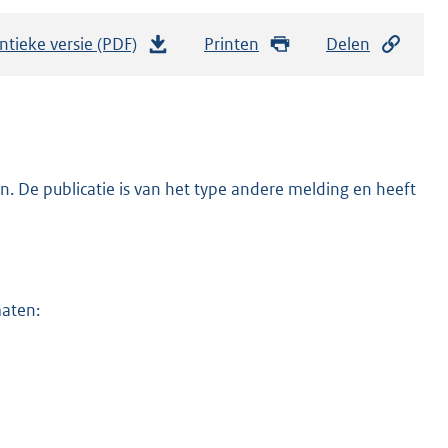
ntieke versie (PDF)
b
Printen
Delen
e
s
t
a
n
. De publicatie is van het type andere melding en heeft
d
s
g
r
maten:
o
o
t
t
e