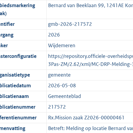
biedsmarkering
Bernard van Beeklaan 99, 1241AE Ko
o
o
o
f
n
i
K
ak)
t
o
r
o
f
n
b
t
t
m
r
o
f
ntifier
gmb-2026-217572
e
t
a
m
r
o
argang
2026
:
e
a
a
m
r
ker
Wijdemeren
2
:
t
a
a
m
K
2
t
a
a
sterconfiguratie
https://repository.officiele-overheid
b
K
t
a
3Pas-ZM/2.62/xml/MC-DRP-Melding-
b
t
ganisatietype
gemeente
blicatiedatum
2026-05-08
blicatienaam
Gemeenteblad
blicatienummer
217572
ferentienummer
Rx.Mission zaak Z2026-00000461
menvatting
Betreft: Melding op locatie Bernard 