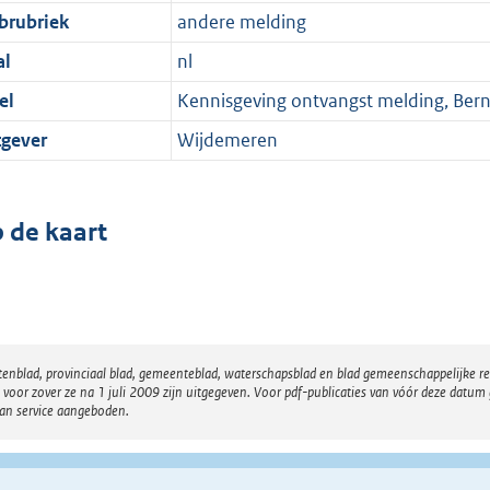
brubriek
andere melding
al
nl
el
Kennisgeving ontvangst melding, Ber
tgever
Wijdemeren
 de kaart
atenblad, provinciaal blad, gemeenteblad, waterschapsblad en blad gemeenschappelijke 
 zover ze na 1 juli 2009 zijn uitgegeven. Voor pdf-publicaties van vóór deze datum g
van service aangeboden.