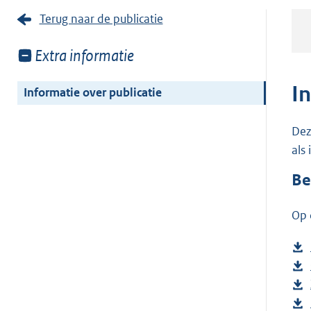
Terug naar de publicatie
Toon
Extra informatie
meer
van:
I
Informatie over publicatie
Dez
als
Be
Op 