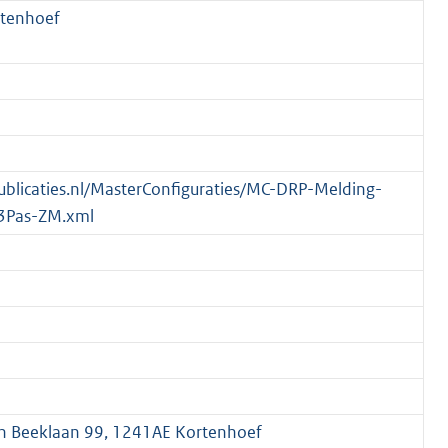
rtenhoef
spublicaties.nl/MasterConfiguraties/MC-DRP-Melding-
3Pas-ZM.xml
van Beeklaan 99, 1241AE Kortenhoef