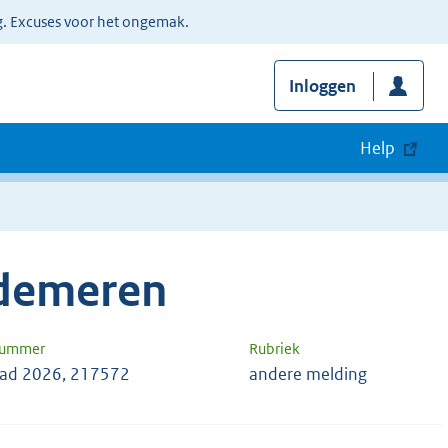
g. Excuses voor het ongemak.
Inloggen
Help
jdemeren
nummer
Rubriek
ad 2026, 217572
andere melding