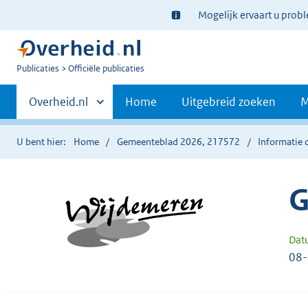
Ter
Mogelijk ervaart u prob
informatie:
U
Publicaties
Officiële publicaties
bent
Primaire
nu
Andere
Overheid.nl
Home
Uitgebreid zoeken
M
hier:
sites
navigatie
binnen
U bent hier:
Home
Gemeenteblad 2026, 217572
Informatie 
G
Dat
08-