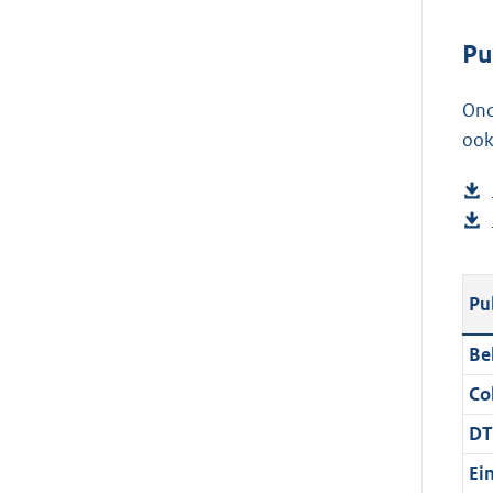
Pu
Ond
ook
Pu
Be
Col
DT
Ei