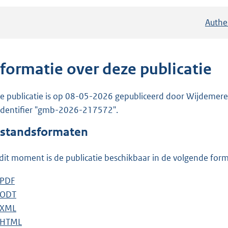
Authe
nformatie over deze publicatie
e publicatie is op 08-05-2026 gepubliceerd door Wijdemeren
 identifier "gmb-2026-217572".
standsformaten
dit moment is de publicatie beschikbaar in de volgende for
D
PDF
b
o
D
ODT
e
b
w
o
D
XML
s
e
b
n
w
o
D
HTML
t
s
e
b