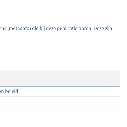
:
2
1
7
s (metadata) die bij deze publicatie horen. Deze zijn
K
b
en beleid