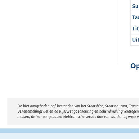
Su
Ta
Tit
Ui
Op
De hier aangeboden pdf-bestanden van het Staatsblad, Staatscourant, Tract
Disclaimer
Bekendmakingswet en de Rijkswet goedkeuring en bekendmaking verdragen voor
hebben; de hier aangeboden elektronische versies daarvan worden bij wijze 