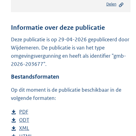
Delen
s
t
a
n
Informatie over deze publicatie
d
s
Deze publicatie is op 29-04-2026 gepubliceerd door
g
Wijdemeren. De publicatie is van het type
r
omgevingsvergunning en heeft als identifier "gmb-
o
2026-203677".
o
t
Bestandsformaten
t
e
Op dit moment is de publicatie beschikbaar in de
:
2
volgende formaten:
1
9
D
PDF
b
K
o
D
ODT
e
b
b
w
o
D
XML
s
e
b