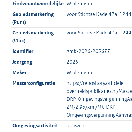
f
n
i
e
b
b
b
5
Eindverantwoordelijke
Wijdemeren
o
r
o
f
n
i
K
Gebiedsmarkering
voor Stichtse Kade 47a, 124
o
o
r
o
f
n
b
(Punt)
t
o
m
r
o
f
t
t
Gebiedsmarkering
voor Stichtse Kade 47a, 124
a
m
r
o
e
t
(Vlak)
a
a
m
r
:
e
t
a
a
m
Identifier
gmb-2026-203677
3
:
t
a
a
Jaargang
2026
K
2
t
a
b
K
Maker
Wijdemeren
t
b
Masterconfiguratie
https://repository.officiele-
overheidspublicaties.nl/Mast
DRP-OmgevingsvergunningAa
ZM/2.95/xml/MC-DRP-
OmgevingsvergunningAanvra
Omgevingsactiviteit
bouwen