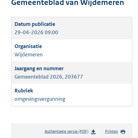
Gemeenteblad van Wijdemeren
29-04-2026 09:00
Wijdemeren
Gemeenteblad 2026, 203677
omgevingsvergunning
Authentieke versie (PDF)
b
Printen
e