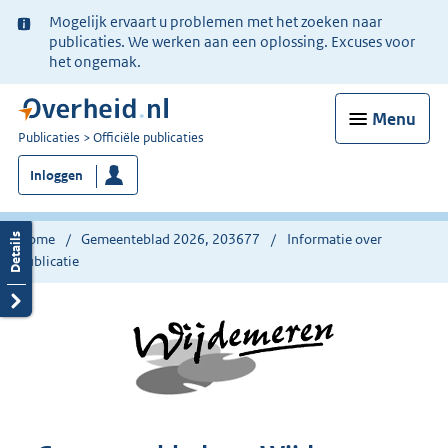
Ter
Mogelijk ervaart u problemen met het zoeken naar
informatie:
publicaties. We werken aan een oplossing. Excuses voor
het ongemak.
Menu
U
Publicaties
Officiële publicaties
bent
Inloggen
nu
hier:
Home
Gemeenteblad 2026, 203677
Informatie over
publicatie