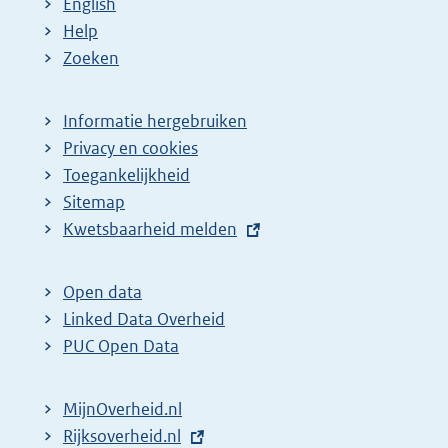
English
Help
Zoeken
Informatie hergebruiken
Privacy en cookies
Toegankelijkheid
Sitemap
E
Kwetsbaarheid melden
x
t
Open data
e
Linked Data Overheid
r
PUC Open Data
n
e
MijnOverheid.nl
l
E
Rijksoverheid.nl
i