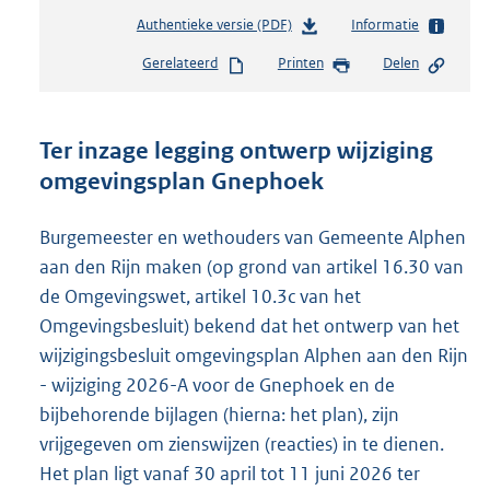
Authentieke versie (PDF)
b
Informatie
e
Gerelateerd
Printen
Delen
s
t
a
n
Ter inzage legging ontwerp wijziging
d
omgevingsplan Gnephoek
s
g
r
Burgemeester en wethouders van Gemeente Alphen
o
aan den Rijn maken (op grond van artikel 16.30 van
o
de Omgevingswet, artikel 10.3c van het
t
t
Omgevingsbesluit) bekend dat het ontwerp van het
e
wijzigingsbesluit omgevingsplan Alphen aan den Rijn
:
- wijziging 2026-A voor de Gnephoek en de
2
bijbehorende bijlagen (hierna: het plan), zijn
1
8
vrijgegeven om zienswijzen (reacties) in te dienen.
K
Het plan ligt vanaf 30 april tot 11 juni 2026 ter
b