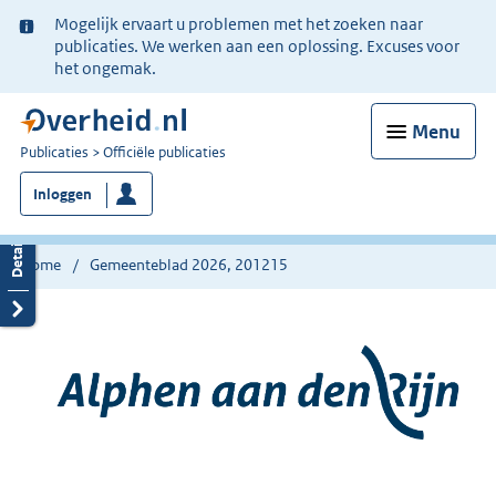
Ter
Mogelijk ervaart u problemen met het zoeken naar
informatie:
publicaties. We werken aan een oplossing. Excuses voor
het ongemak.
Menu
U
Publicaties
Officiële publicaties
bent
Inloggen
nu
hier:
Home
Gemeenteblad 2026, 201215