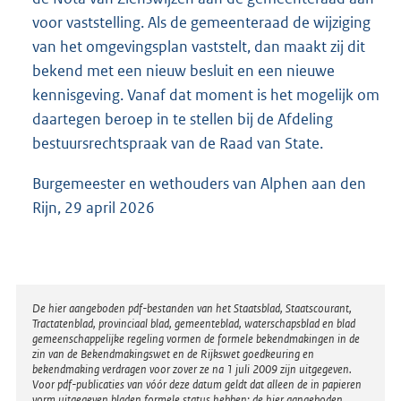
voor vaststelling. Als de gemeenteraad de wijziging
van het omgevingsplan vaststelt, dan maakt zij dit
bekend met een nieuw besluit en een nieuwe
kennisgeving. Vanaf dat moment is het mogelijk om
daartegen beroep in te stellen bij de Afdeling
bestuursrechtspraak van de Raad van State.
Burgemeester en wethouders van Alphen aan den
Rijn, 29 april 2026
Disclaimer
De hier aangeboden pdf-bestanden van het Staatsblad, Staatscourant,
Tractatenblad, provinciaal blad, gemeenteblad, waterschapsblad en blad
gemeenschappelijke regeling vormen de formele bekendmakingen in de
zin van de Bekendmakingswet en de Rijkswet goedkeuring en
bekendmaking verdragen voor zover ze na 1 juli 2009 zijn uitgegeven.
Voor pdf-publicaties van vóór deze datum geldt dat alleen de in papieren
vorm uitgegeven bladen formele status hebben; de hier aangeboden