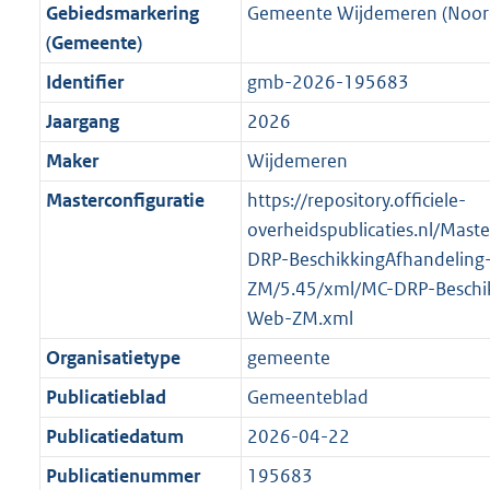
f
n
i
e
b
b
b
5
Gebiedsmarkering
Gemeente Wijdemeren (Noor
o
r
o
f
n
i
K
(Gemeente)
o
o
r
o
f
n
b
Identifier
gmb-2026-195683
t
o
m
r
o
f
t
t
Jaargang
2026
a
m
r
o
e
t
a
a
m
r
Maker
Wijdemeren
:
e
t
a
a
m
Masterconfiguratie
https://repository.officiele-
2
:
t
a
a
overheidspublicaties.nl/Mast
K
2
t
a
DRP-BeschikkingAfhandeling
b
K
t
ZM/5.45/xml/MC-DRP-Beschik
b
Web-ZM.xml
Organisatietype
gemeente
Publicatieblad
Gemeenteblad
Publicatiedatum
2026-04-22
Publicatienummer
195683