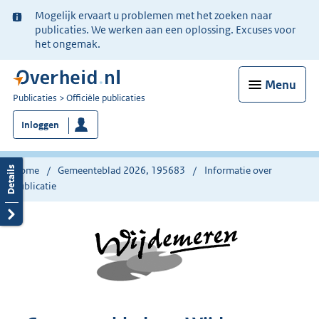
Ter
Mogelijk ervaart u problemen met het zoeken naar
informatie:
publicaties. We werken aan een oplossing. Excuses voor
het ongemak.
Menu
U
Publicaties
Officiële publicaties
bent
Inloggen
nu
hier:
Home
Gemeenteblad 2026, 195683
Informatie over
publicatie