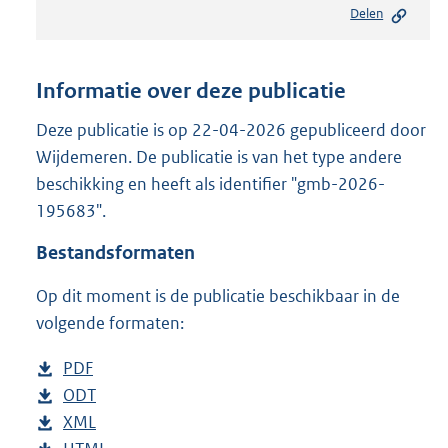
Delen
s
t
a
n
Informatie over deze publicatie
d
s
Deze publicatie is op 22-04-2026 gepubliceerd door
g
Wijdemeren. De publicatie is van het type andere
r
beschikking en heeft als identifier "gmb-2026-
o
195683".
o
t
Bestandsformaten
t
e
Op dit moment is de publicatie beschikbaar in de
:
2
volgende formaten:
4
7
D
PDF
b
K
o
D
ODT
e
b
b
w
o
D
XML
s
e
b