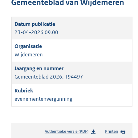
Gemeenteblad van Wijdemeren
23-04-2026 09:00
Wijdemeren
Gemeenteblad 2026, 194497
evenementenvergunning
Authentieke versie (PDF)
b
Printen
e