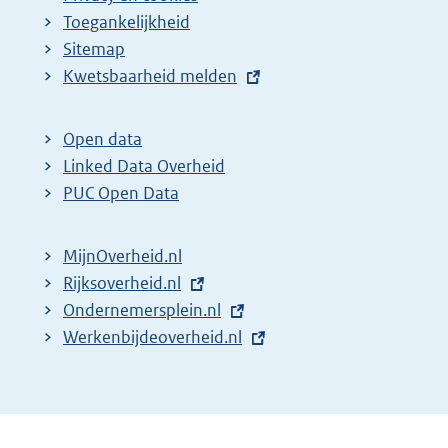
Toegankelijkheid
Sitemap
E
Kwetsbaarheid melden
x
t
Open data
e
Linked Data Overheid
r
PUC Open Data
n
e
MijnOverheid.nl
l
E
Rijksoverheid.nl
i
x
E
Ondernemersplein.nl
n
t
x
E
Werkenbijdeoverheid.nl
k
e
t
x
:
r
e
t
n
r
e
e
n
r