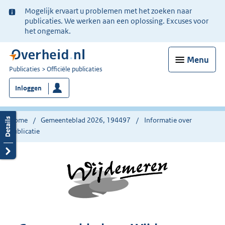
Ter
Mogelijk ervaart u problemen met het zoeken naar
informatie:
publicaties. We werken aan een oplossing. Excuses voor
het ongemak.
Menu
U
Publicaties
Officiële publicaties
bent
Inloggen
nu
hier:
Home
Gemeenteblad 2026, 194497
Informatie over
publicatie