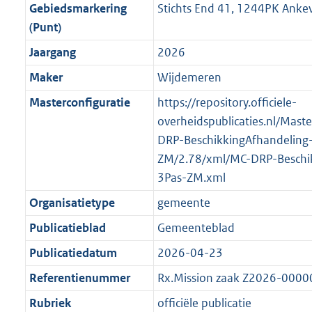
f
n
i
e
b
b
b
4
Gebiedsmarkering
Stichts End 41, 1244PK Anke
o
r
o
f
n
i
K
(Punt)
o
o
r
o
f
n
b
Jaargang
2026
t
o
m
r
o
f
t
t
Maker
Wijdemeren
a
m
r
o
e
t
a
a
m
r
Masterconfiguratie
https://repository.officiele-
:
e
t
a
a
m
overheidspublicaties.nl/Mast
2
:
t
a
a
DRP-BeschikkingAfhandeling
K
2
t
a
ZM/2.78/xml/MC-DRP-Beschik
b
K
t
3Pas-ZM.xml
b
Organisatietype
gemeente
Publicatieblad
Gemeenteblad
Publicatiedatum
2026-04-23
Referentienummer
Rx.Mission zaak Z2026-000
Rubriek
officiële publicatie