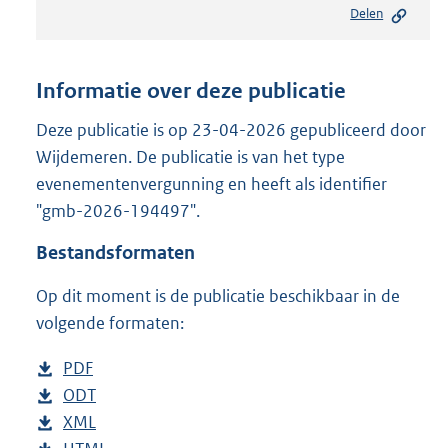
Delen
s
t
a
n
Informatie over deze publicatie
d
s
Deze publicatie is op 23-04-2026 gepubliceerd door
g
Wijdemeren. De publicatie is van het type
r
evenementenvergunning en heeft als identifier
o
"gmb-2026-194497".
o
t
Bestandsformaten
t
e
Op dit moment is de publicatie beschikbaar in de
:
2
volgende formaten:
1
7
D
PDF
b
K
o
D
ODT
e
b
b
w
o
D
XML
s
e
b