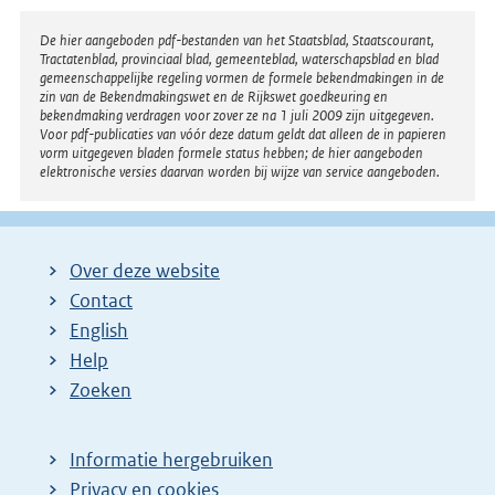
Disclaimer
De hier aangeboden pdf-bestanden van het Staatsblad, Staatscourant,
Tractatenblad, provinciaal blad, gemeenteblad, waterschapsblad en blad
gemeenschappelijke regeling vormen de formele bekendmakingen in de
zin van de Bekendmakingswet en de Rijkswet goedkeuring en
bekendmaking verdragen voor zover ze na 1 juli 2009 zijn uitgegeven.
Voor pdf-publicaties van vóór deze datum geldt dat alleen de in papieren
vorm uitgegeven bladen formele status hebben; de hier aangeboden
elektronische versies daarvan worden bij wijze van service aangeboden.
Over deze website
Contact
English
Help
Zoeken
Informatie hergebruiken
Privacy en cookies