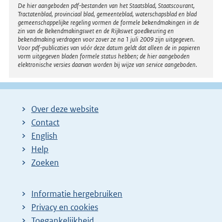
Disclaimer
De hier aangeboden pdf-bestanden van het Staatsblad, Staatscourant,
Tractatenblad, provinciaal blad, gemeenteblad, waterschapsblad en blad
gemeenschappelijke regeling vormen de formele bekendmakingen in de
zin van de Bekendmakingswet en de Rijkswet goedkeuring en
bekendmaking verdragen voor zover ze na 1 juli 2009 zijn uitgegeven.
Voor pdf-publicaties van vóór deze datum geldt dat alleen de in papieren
vorm uitgegeven bladen formele status hebben; de hier aangeboden
elektronische versies daarvan worden bij wijze van service aangeboden.
Over deze website
Contact
English
Help
Zoeken
Informatie hergebruiken
Privacy en cookies
Toegankelijkheid