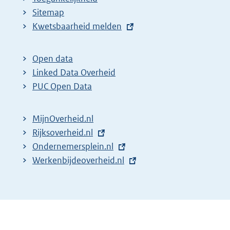
Sitemap
E
Kwetsbaarheid melden
x
t
Open data
e
Linked Data Overheid
r
PUC Open Data
n
e
MijnOverheid.nl
l
E
Rijksoverheid.nl
i
x
E
Ondernemersplein.nl
n
t
x
E
Werkenbijdeoverheid.nl
k
e
t
x
:
r
e
t
n
r
e
e
n
r
l
e
n