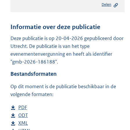
e
Delen
s
t
a
n
Informatie over deze publicatie
d
s
Deze publicatie is op 20-04-2026 gepubliceerd door
g
Utrecht. De publicatie is van het type
r
evenementenvergunning en heeft als identifier
o
"gmb-2026-186188".
o
t
Bestandsformaten
t
e
Op dit moment is de publicatie beschikbaar in de
:
2
volgende formaten:
8
7
D
PDF
b
K
o
D
ODT
e
b
b
w
o
D
XML
s
e
b