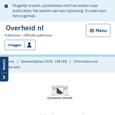
Ter
Mogelijk ervaart u problemen met het zoeken naar
informatie:
publicaties. We werken aan een oplossing. Excuses voor
het ongemak.
Menu
U
Publicaties
Officiële publicaties
bent
Inloggen
nu
hier:
Home
Gemeenteblad 2026, 186188
Informatie over
publicatie