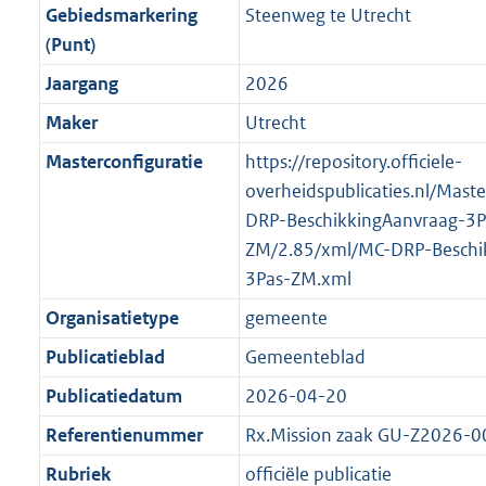
r
g
f
n
i
e
b
K
b
7
Gebiedsmarkering
Steenweg te Utrecht
o
r
o
f
n
i
b
K
(Punt)
o
o
r
o
f
n
b
Jaargang
2026
t
o
m
r
o
f
t
t
Maker
Utrecht
a
m
r
o
e
t
a
a
m
r
Masterconfiguratie
https://repository.officiele-
:
e
t
a
a
m
overheidspublicaties.nl/Mast
2
:
t
a
a
DRP-BeschikkingAanvraag-3P
K
2
t
a
ZM/2.85/xml/MC-DRP-Beschi
b
K
t
3Pas-ZM.xml
b
Organisatietype
gemeente
Publicatieblad
Gemeenteblad
Publicatiedatum
2026-04-20
Referentienummer
Rx.Mission zaak GU-Z2026-
Rubriek
officiële publicatie