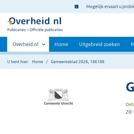
Ter
Mogelijk ervaart u prob
informatie:
U
Publicaties
Officiële publicaties
bent
Primaire
nu
Andere
Overheid.nl
Home
Uitgebreid zoeken
M
hier:
sites
navigatie
binnen
U bent hier:
Home
Gemeenteblad 2026, 186188
G
Dat
20-