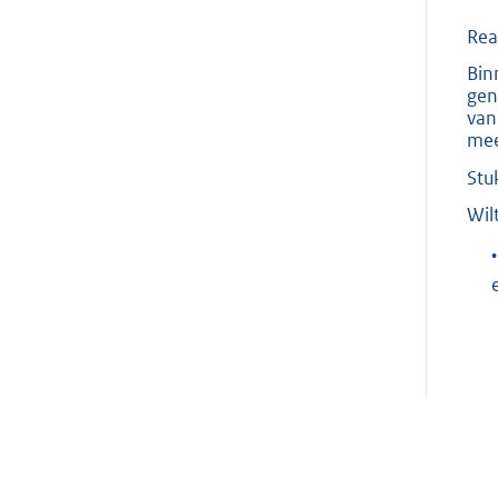
Rea
Bin
gen
van
mee
Stu
Wil
•