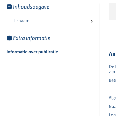
Toon
Inhoudsopgave
meer
van:
Lichaam
Toon
Extra informatie
meer
van:
Informatie over publicatie
Aa
De 
zij
Bet
Alg
Naa
Loc