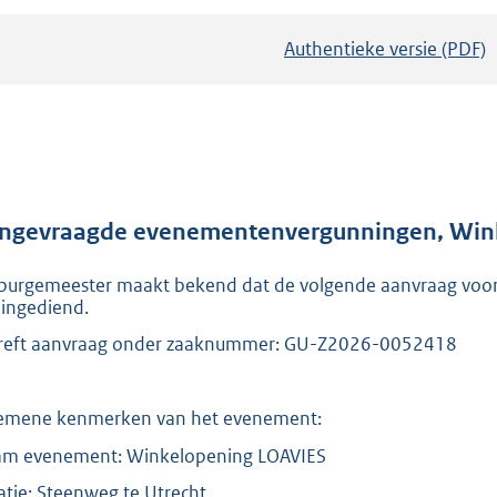
Authentieke versie (PDF)
b
e
s
t
a
n
d
ngevraagde evenementenvergunningen, Winke
s
burgemeester maakt bekend dat de volgende aanvraag voo
g
n ingediend.
r
reft aanvraag onder zaaknummer: GU-Z2026-0052418
o
o
t
emene kenmerken van het evenement:
t
m evenement: Winkelopening LOAVIES
e
atie: Steenweg te Utrecht