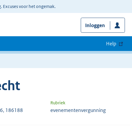
g. Excuses voor het ongemak.
Inloggen
Help
cht
Rubriek
6, 186188
evenementenvergunning