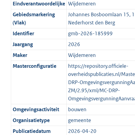
f
n
i
e
b
b
b
5
Eindverantwoordelijke
Wijdemeren
o
r
o
f
n
i
K
Gebiedsmarkering
Johannes Bosboomlaan 15,
o
o
r
o
f
n
b
(Vlak)
Nederhorst den Berg
t
o
m
r
o
f
t
t
Identifier
gmb-2026-185999
a
m
r
o
e
t
a
a
m
r
Jaargang
2026
:
e
t
a
a
m
Maker
Wijdemeren
3
:
t
a
a
K
2
Masterconfiguratie
https://repository.officiele-
t
a
b
K
overheidspublicaties.nl/Mast
t
b
DRP-OmgevingsvergunningAa
ZM/2.95/xml/MC-DRP-
OmgevingsvergunningAanvra
Omgevingsactiviteit
bouwen
Organisatietype
gemeente
Publicatiedatum
2026-04-20