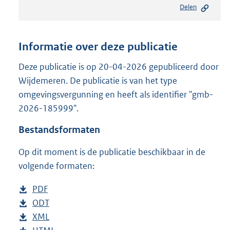
Delen
s
t
a
n
Informatie over deze publicatie
d
s
Deze publicatie is op 20-04-2026 gepubliceerd door
g
Wijdemeren. De publicatie is van het type
r
omgevingsvergunning en heeft als identifier "gmb-
o
2026-185999".
o
t
Bestandsformaten
t
e
Op dit moment is de publicatie beschikbaar in de
:
2
volgende formaten:
1
9
D
PDF
b
K
o
D
ODT
e
b
b
w
o
D
XML
s
e
b