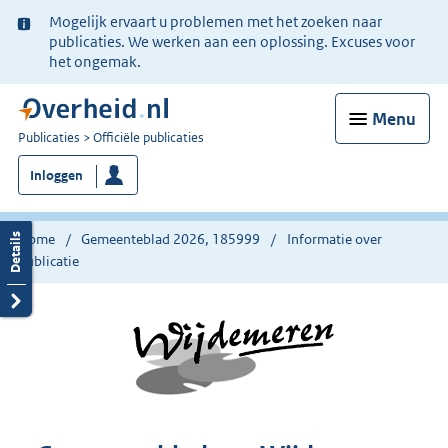
Ter
Mogelijk ervaart u problemen met het zoeken naar
informatie:
publicaties. We werken aan een oplossing. Excuses voor
het ongemak.
Menu
U
Publicaties
Officiële publicaties
bent
Inloggen
nu
hier:
Home
Gemeenteblad 2026, 185999
Informatie over
publicatie