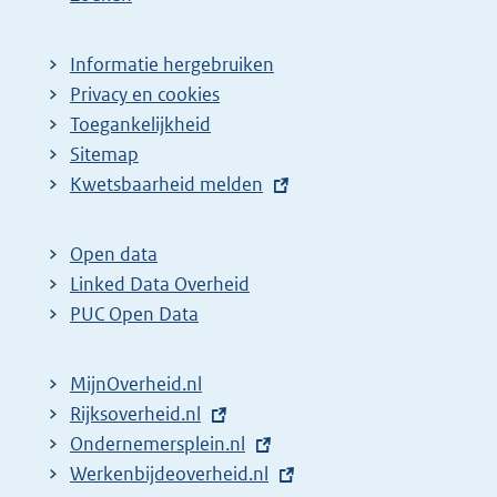
Informatie hergebruiken
Privacy en cookies
Toegankelijkheid
Sitemap
E
Kwetsbaarheid melden
x
t
Open data
e
Linked Data Overheid
r
PUC Open Data
n
e
MijnOverheid.nl
l
E
Rijksoverheid.nl
i
x
E
Ondernemersplein.nl
n
t
x
E
Werkenbijdeoverheid.nl
k