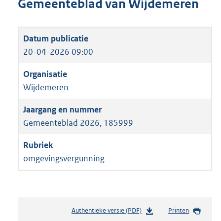
Gemeenteblad van Wijdemeren
20-04-2026 09:00
Wijdemeren
Gemeenteblad 2026, 185999
omgevingsvergunning
Authentieke versie (PDF)
b
Printen
e