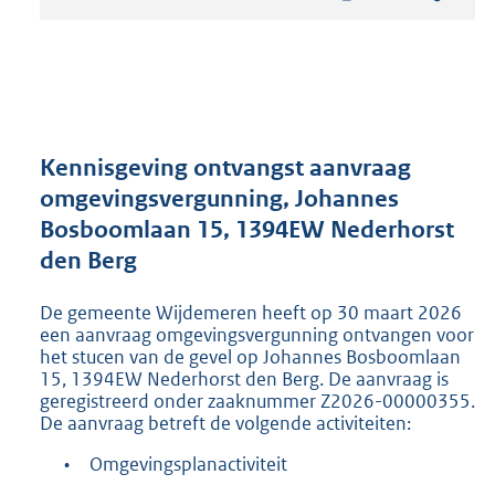
t
a
n
d
s
g
r
Kennisgeving ontvangst aanvraag
o
omgevingsvergunning, Johannes
o
Bosboomlaan 15, 1394EW Nederhorst
t
t
den Berg
e
:
De gemeente Wijdemeren heeft op 30 maart 2026
2
een aanvraag omgevingsvergunning ontvangen voor
1
het stucen van de gevel op Johannes Bosboomlaan
9
15, 1394EW Nederhorst den Berg. De aanvraag is
K
geregistreerd onder zaaknummer Z2026-00000355.
b
De aanvraag betreft de volgende activiteiten:
•
Omgevingsplanactiviteit