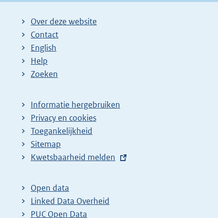
Over deze website
Contact
English
Help
Zoeken
Informatie hergebruiken
Privacy en cookies
Toegankelijkheid
Sitemap
E
Kwetsbaarheid melden
x
t
Open data
e
Linked Data Overheid
r
PUC Open Data