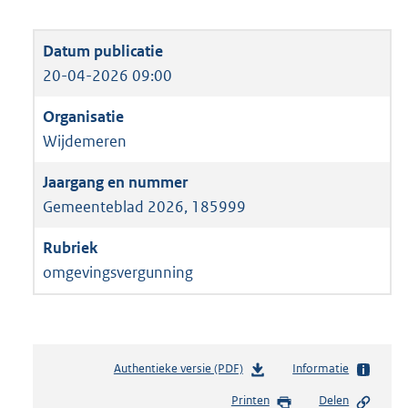
20-04-2026 09:00
Wijdemeren
Gemeenteblad 2026, 185999
omgevingsvergunning
Authentieke versie (PDF)
b
Informatie
e
Printen
Delen
s