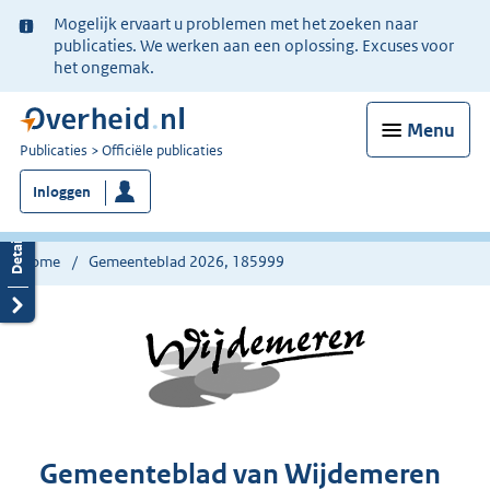
Ter
Mogelijk ervaart u problemen met het zoeken naar
informatie:
publicaties. We werken aan een oplossing. Excuses voor
het ongemak.
Menu
U
Publicaties
Officiële publicaties
bent
Inloggen
nu
hier:
Home
Gemeenteblad 2026, 185999
Gemeenteblad van Wijdemeren