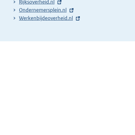
E
Rijksoverheid.nl
i
x
E
Ondernemersplein.nl
n
t
x
E
Werkenbijdeoverheid.nl
k
e
t
x
:
r
e
t
n
r
e
e
n
r
l
e
n
i
l
e
n
i
l
k
n
i
:
k
n
:
k
: