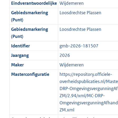
f
n
i
e
b
b
b
5
Eindverantwoordelijke
Wijdemeren
o
r
o
f
n
i
K
Gebiedsmarkering
Loosdrechtse Plassen
o
o
r
o
f
n
b
(Punt)
t
o
m
r
o
f
t
t
Gebiedsmarkering
Loosdrechtse Plassen
a
m
r
o
e
t
(Punt)
a
a
m
r
:
e
t
a
a
m
Identifier
gmb-2026-181507
3
:
t
a
a
Jaargang
2026
K
2
t
a
b
K
Maker
Wijdemeren
t
b
Masterconfiguratie
https://repository.officiele-
overheidspublicaties.nl/Mast
DRP-OmgevingsvergunningAf
ZM/2.94/xml/MC-DRP-
OmgevingsvergunningAfhande
ZM.xml