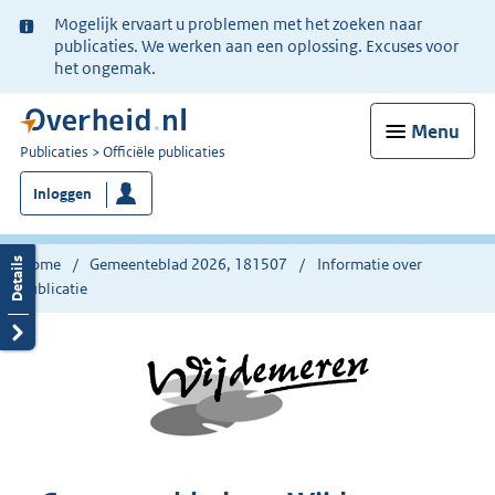
Ter
Mogelijk ervaart u problemen met het zoeken naar
informatie:
publicaties. We werken aan een oplossing. Excuses voor
het ongemak.
Menu
U
Publicaties
Officiële publicaties
bent
Inloggen
nu
hier:
Home
Gemeenteblad 2026, 181507
Informatie over
publicatie