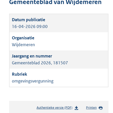
Gemeenteblad van Wijdemeren
16-04-2026 09:00
Wijdemeren
Gemeenteblad 2026, 181507
omgevingsvergunning
Authentieke versie (PDF)
b
Printen
e