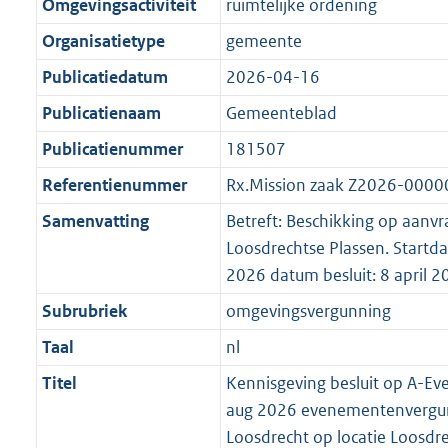
Omgevingsactiviteit
ruimtelijke ordening
Organisatietype
gemeente
Publicatiedatum
2026-04-16
Publicatienaam
Gemeenteblad
Publicatienummer
181507
Referentienummer
Rx.Mission zaak Z2026-000
Samenvatting
Betreft: Beschikking op aanvr
Loosdrechtse Plassen. Startda
2026 datum besluit: 8 april 2
Subrubriek
omgevingsvergunning
Taal
nl
Titel
Kennisgeving besluit op A-Ev
aug 2026 evenementenvergun
Loosdrecht op locatie Loosdr