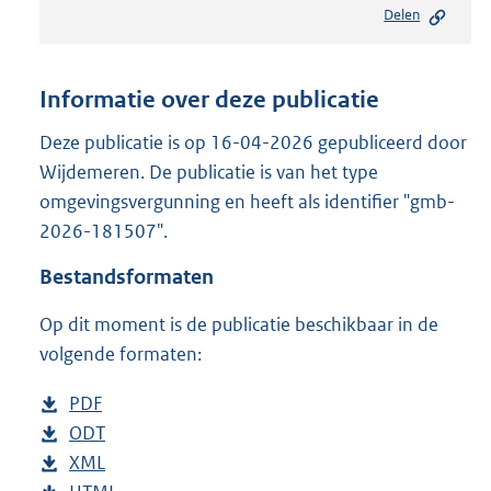
Delen
s
t
a
n
Informatie over deze publicatie
d
s
Deze publicatie is op 16-04-2026 gepubliceerd door
g
Wijdemeren. De publicatie is van het type
r
omgevingsvergunning en heeft als identifier "gmb-
o
2026-181507".
o
t
Bestandsformaten
t
e
Op dit moment is de publicatie beschikbaar in de
:
2
volgende formaten:
1
9
D
PDF
b
K
o
D
ODT
e
b
b
w
o
D
XML
s
e
b