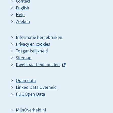
Contact
English
Help
Zoeken
Informatie hergebruiken
Privacy en cookies
Toegankelijkheid
Sitemap
E
Kwetsbaarheid melden
x
t
Open data
e
Linked Data Overheid
r
PUC Open Data
n
e
MijnOverheid.nl
l