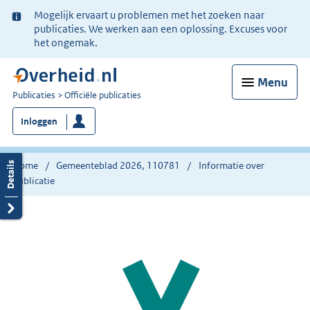
Ter
Mogelijk ervaart u problemen met het zoeken naar
informatie:
publicaties. We werken aan een oplossing. Excuses voor
het ongemak.
Menu
U
Publicaties
Officiële publicaties
bent
Inloggen
nu
hier:
Home
Gemeenteblad 2026, 110781
Informatie over
publicatie