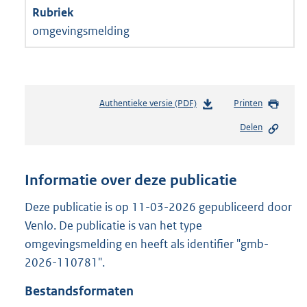
omgevingsmelding
Authentieke versie (PDF)
b
Printen
e
Delen
s
t
a
n
Informatie over deze publicatie
d
s
Deze publicatie is op 11-03-2026 gepubliceerd door
g
Venlo. De publicatie is van het type
r
omgevingsmelding en heeft als identifier "gmb-
o
2026-110781".
o
t
Bestandsformaten
t
e