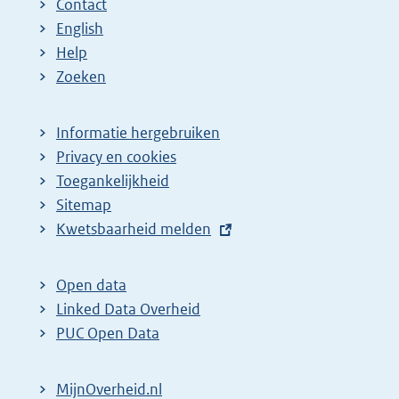
Contact
English
Help
Zoeken
Informatie hergebruiken
Privacy en cookies
Toegankelijkheid
Sitemap
E
Kwetsbaarheid melden
x
t
Open data
e
Linked Data Overheid
r
PUC Open Data
n
e
MijnOverheid.nl
l