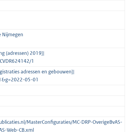
e Nijmegen
g (adressen) 2019]|
nl/CVDR624142/1
registraties adressen en gebouwen]|
=1&g=2022-05-01
spublicaties.nl/MasterConfiguraties/MC-DRP-OverigeBvAS-
AS-Web-CB.xml