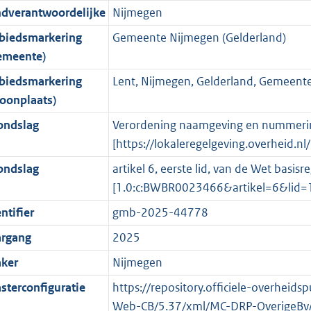
ndverantwoordelijke
Nijmegen
o
o
o
f
n
i
b
K
t
o
r
o
f
n
b
biedsmarkering
Gemeente Nijmegen (Gelderland)
t
t
m
r
o
f
emeente)
e
t
a
m
r
o
biedsmarkering
Lent, Nijmegen, Gelderland, Gemeent
:
e
a
a
m
r
oonplaats)
4
:
t
a
a
m
ondslag
Verordening naamgeving en nummerin
K
3
t
a
a
[https://lokaleregelgeving.overheid.
b
K
t
a
b
t
ondslag
artikel 6, eerste lid, van de Wet basis
[1.0:c:BWBR0023466&artikel=6&lid
ntifier
gmb-2025-44778
argang
2025
ker
Nijmegen
sterconfiguratie
https://repository.officiele-overheid
Web-CB/5.37/xml/MC-DRP-OverigeBv