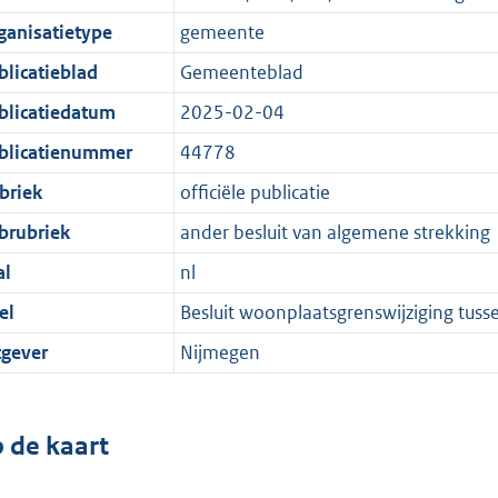
ganisatietype
gemeente
blicatieblad
Gemeenteblad
blicatiedatum
2025-02-04
blicatienummer
44778
briek
officiële publicatie
brubriek
ander besluit van algemene strekking
al
nl
el
Besluit woonplaatsgrenswijziging tus
tgever
Nijmegen
 de kaart