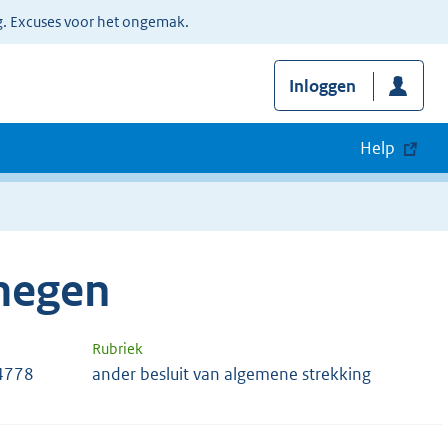
g. Excuses voor het ongemak.
Inloggen
Help
megen
Rubriek
4778
ander besluit van algemene strekking