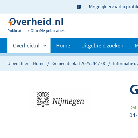
Ter
Mogelijk ervaart u prob
informatie:
U
Publicaties
Officiële publicaties
bent
Primaire
nu
Andere
Overheid.nl
Home
Uitgebreid zoeken
M
hier:
sites
navigatie
binnen
U bent hier:
Home
Gemeenteblad 2025, 44778
Informatie ov
G
Dat
04-