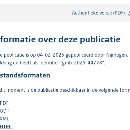
Authentieke versie (PDF)
b
e
s
t
nformatie over deze publicatie
a
n
e publicatie is op 04-02-2025 gepubliceerd door Nijmegen. D
d
ekking en heeft als identifier "gmb-2025-44778".
s
standsformaten
g
r
dit moment is de publicatie beschikbaar in de volgende for
o
o
D
PDF
b
t
o
D
ODT
e
b
t
w
o
D
XML
s
e
b
e
n
w
o
D
HTML
t
s
e
b