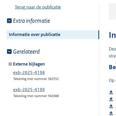
Terug naar de publicatie
Toon
Extra informatie
meer
van:
I
Informatie over publicatie
Dez
Toon
Gerelateerd
str
meer
van:
Externe bijlagen
Be
exb-2025-4198
Tekening met nummer 582552
Op 
exb-2025-4199
Tekening met nummer 582988