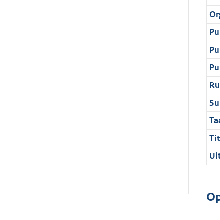
Or
Pu
Pu
Pu
Ru
Su
Ta
Tit
Ui
Op