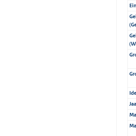
Ei
Ge
(G
Ge
(W
Gr
Gr
Ide
Ja
Ma
Ma