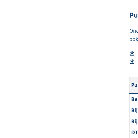
Pu
Ond
ook
Pu
Be
Bi
Bi
DT