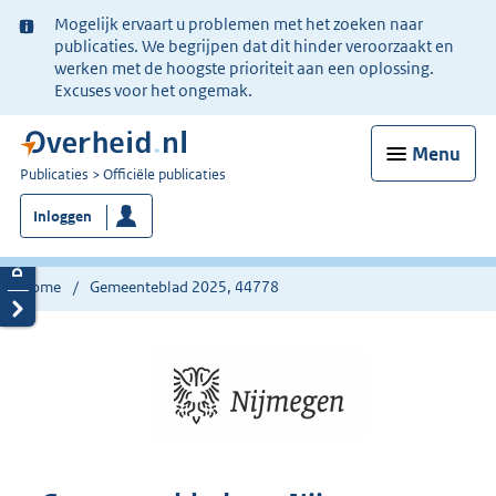
Ter
Mogelijk ervaart u problemen met het zoeken naar
informatie:
publicaties. We begrijpen dat dit hinder veroorzaakt en
werken met de hoogste prioriteit aan een oplossing.
Excuses voor het ongemak.
Menu
U
Publicaties
Officiële publicaties
bent
Inloggen
nu
hier:
Home
Gemeenteblad 2025, 44778