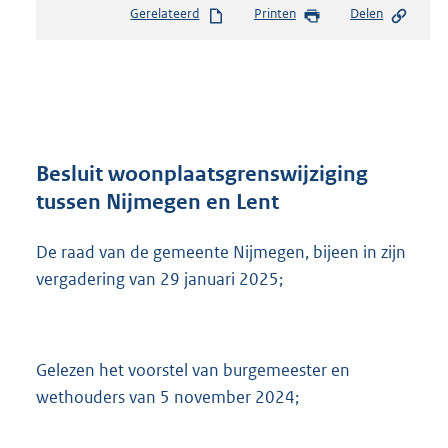
Gerelateerd
Printen
Delen
s
t
a
n
d
s
g
r
Besluit woonplaatsgrenswijziging
o
tussen Nijmegen en Lent
o
t
De raad van de gemeente Nijmegen, bijeen in zijn
t
e
vergadering van 29 januari 2025;
:
1
M
b
Gelezen het voorstel van burgemeester en
wethouders van 5 november 2024;