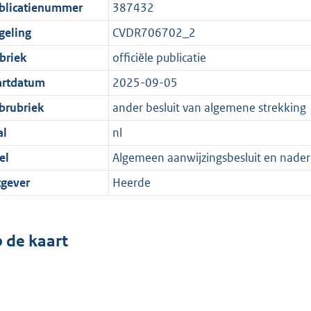
blicatienummer
387432
geling
CVDR706702_2
briek
officiële publicatie
artdatum
2025-09-05
brubriek
ander besluit van algemene strekking
al
nl
el
Algemeen aanwijzingsbesluit en nade
tgever
Heerde
 de kaart