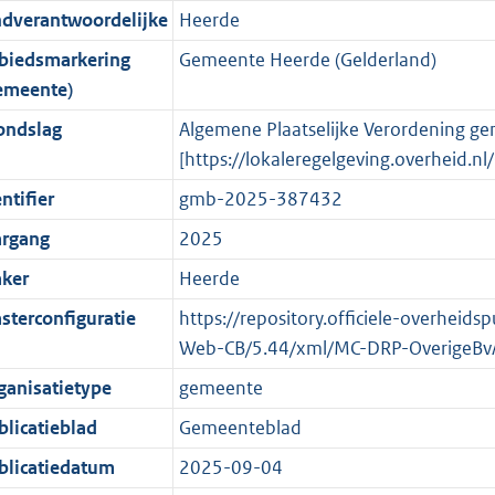
ndverantwoordelijke
Heerde
o
o
o
f
n
i
b
K
t
o
r
o
f
n
b
biedsmarkering
Gemeente Heerde (Gelderland)
t
t
m
r
o
f
emeente)
e
t
a
m
r
o
ondslag
Algemene Plaatselijke Verordening g
:
e
a
a
m
r
[https://lokaleregelgeving.overheid.
2
:
t
a
a
m
ntifier
gmb-2025-387432
K
2
t
a
a
b
K
t
a
argang
2025
b
t
ker
Heerde
sterconfiguratie
https://repository.officiele-overheid
Web-CB/5.44/xml/MC-DRP-OverigeBv
ganisatietype
gemeente
blicatieblad
Gemeenteblad
blicatiedatum
2025-09-04