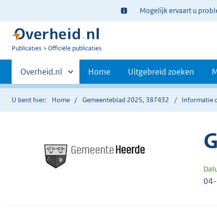
Ter
Mogelijk ervaart u prob
informatie:
U
Publicaties
Officiële publicaties
bent
Primaire
nu
Andere
Overheid.nl
Home
Uitgebreid zoeken
M
hier:
sites
navigatie
binnen
U bent hier:
Home
Gemeenteblad 2025, 387432
Informatie 
G
Dat
04-