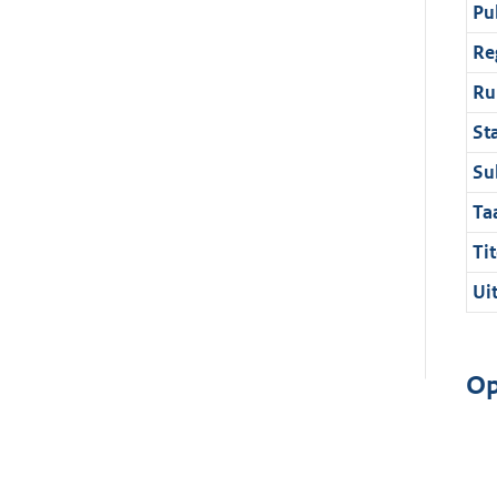
Pu
Re
Ru
St
Su
Ta
Tit
Ui
Op