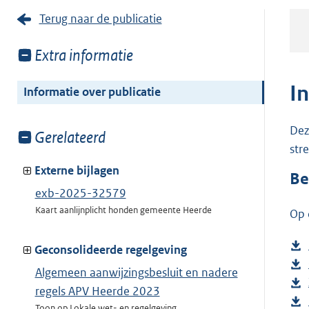
Terug naar de publicatie
Toon
Extra informatie
meer
van:
I
Informatie over publicatie
Dez
Toon
Gerelateerd
str
meer
van:
Externe bijlagen
Be
exb-2025-32579
Kaart aanlijnplicht honden gemeente Heerde
Op 
Geconsolideerde regelgeving
Algemeen aanwijzingsbesluit en nadere
regels APV Heerde 2023
Toon op Lokale wet- en regelgeving