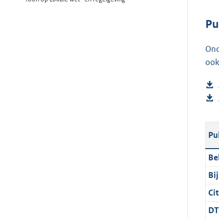
Pu
Ond
ook
Pu
Be
Bi
Cit
DT