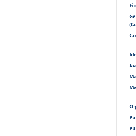
Ei
Ge
(G
Gr
Ide
Ja
Ma
Ma
Or
Pu
Pu