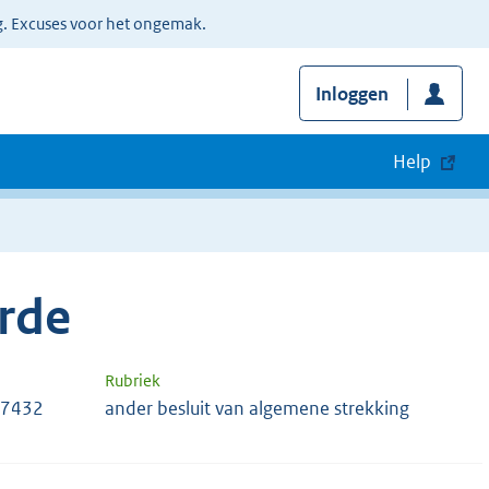
g. Excuses voor het ongemak.
Inloggen
Help
rde
Rubriek
87432
ander besluit van algemene strekking