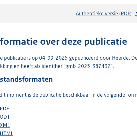
Authentieke versie (PDF)
b
e
s
t
nformatie over deze publicatie
a
n
e publicatie is op 04-09-2025 gepubliceerd door Heerde. De 
d
ekking en heeft als identifier "gmb-2025-387432".
s
standsformaten
g
r
dit moment is de publicatie beschikbaar in de volgende for
o
o
D
PDF
b
t
o
D
ODT
e
b
t
w
o
D
XML
s
e
b
e
n
w
o
D
HTML
t
s
e
b