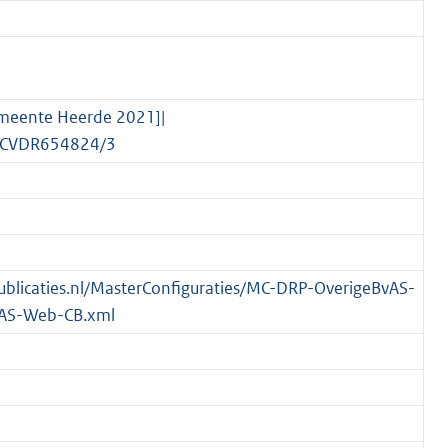
emeente Heerde 2021]|
nl/CVDR654824/3
spublicaties.nl/MasterConfiguraties/MC-DRP-OverigeBvAS-
AS-Web-CB.xml