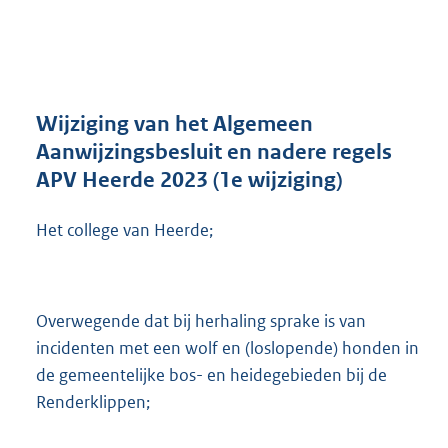
a
n
d
s
g
r
Wijziging van het Algemeen
o
Aanwijzingsbesluit en nadere regels
o
APV Heerde 2023 (1e wijziging)
t
t
e
Het college van Heerde;
:
9
0
0
Overwegende dat bij herhaling sprake is van
K
incidenten met een wolf en (loslopende) honden in
b
de gemeentelijke bos- en heidegebieden bij de
Renderklippen;