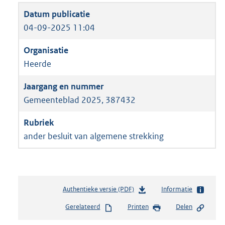
04-09-2025 11:04
Heerde
Gemeenteblad 2025, 387432
ander besluit van algemene strekking
Authentieke versie (PDF)
b
Informatie
e
Gerelateerd
Printen
Delen
s
t