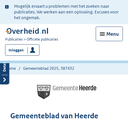
Ter
Mogelijk ervaart u problemen met het zoeken naar
informatie:
publicaties. We werken aan een oplossing. Excuses voor
het ongemak.
Menu
U
Publicaties
Officiële publicaties
bent
Inloggen
nu
hier:
Home
Gemeenteblad 2025, 387432
Gemeenteblad van Heerde