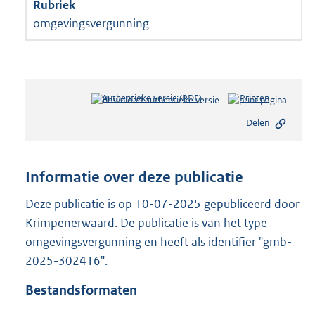
omgevingsvergunning
Authentieke versie (PDF)
b
Printen
e
Delen
s
t
a
n
Informatie over deze publicatie
d
s
Deze publicatie is op 10-07-2025 gepubliceerd door
g
Krimpenerwaard. De publicatie is van het type
r
omgevingsvergunning en heeft als identifier "gmb-
o
2025-302416".
o
t
Bestandsformaten
t
e