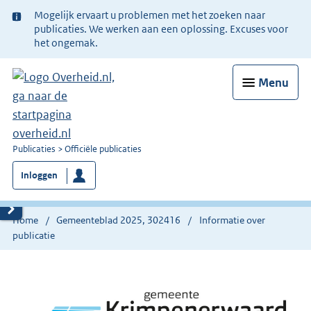
Ter
Mogelijk ervaart u problemen met het zoeken naar
informatie:
publicaties. We werken aan een oplossing. Excuses voor
het ongemak.
Menu
U
Publicaties
Officiële publicaties
bent
Inloggen
nu
hier:
Home
Gemeenteblad 2025, 302416
Informatie over
publicatie