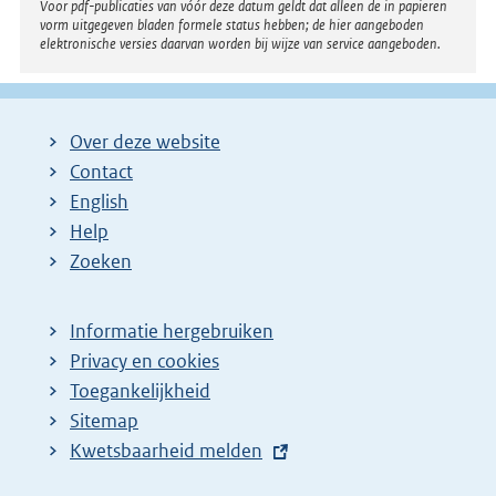
Voor pdf-publicaties van vóór deze datum geldt dat alleen de in papieren
vorm uitgegeven bladen formele status hebben; de hier aangeboden
elektronische versies daarvan worden bij wijze van service aangeboden.
Over deze website
Contact
English
Help
Zoeken
Informatie hergebruiken
Privacy en cookies
Toegankelijkheid
Sitemap
E
Kwetsbaarheid melden
x