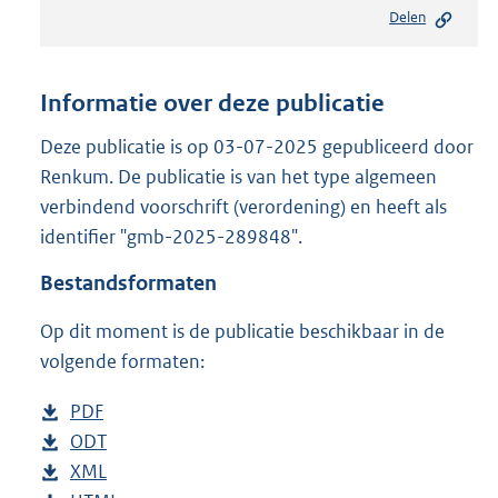
e
Delen
s
t
a
n
Informatie over deze publicatie
d
s
Deze publicatie is op 03-07-2025 gepubliceerd door
g
Renkum. De publicatie is van het type algemeen
r
verbindend voorschrift (verordening) en heeft als
o
identifier "gmb-2025-289848".
o
t
Bestandsformaten
t
e
Op dit moment is de publicatie beschikbaar in de
:
2
volgende formaten:
7
2
D
PDF
b
K
o
D
ODT
e
b
b
w
o
D
XML
s
e
b