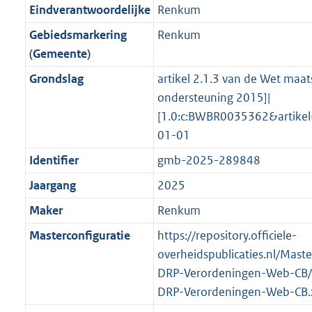
r
g
f
n
i
e
b
b
b
4
Eindverantwoordelijke
Renkum
o
r
o
f
n
i
K
Gebiedsmarkering
Renkum
o
o
r
o
f
n
b
(Gemeente)
t
o
m
r
o
f
t
t
Grondslag
artikel 2.1.3 van de Wet maat
a
m
r
o
e
t
ondersteuning 2015]|
a
a
m
r
:
e
[1.0:c:BWBR0035362&artike
t
a
a
m
2
:
01-01
t
a
a
K
2
t
a
Identifier
gmb-2025-289848
b
K
t
Jaargang
2025
b
Maker
Renkum
Masterconfiguratie
https://repository.officiele-
overheidspublicaties.nl/Mast
DRP-Verordeningen-Web-CB/
DRP-Verordeningen-Web-CB.