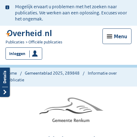
Ter
Mogelijk ervaart u problemen met het zoeken naar
informatie:
publicaties. We werken aan een oplossing. Excuses voor
het ongemak.
Menu
U
Publicaties
Officiële publicaties
bent
Inloggen
nu
hier:
Home
Gemeenteblad 2025, 289848
Informatie over
publicatie