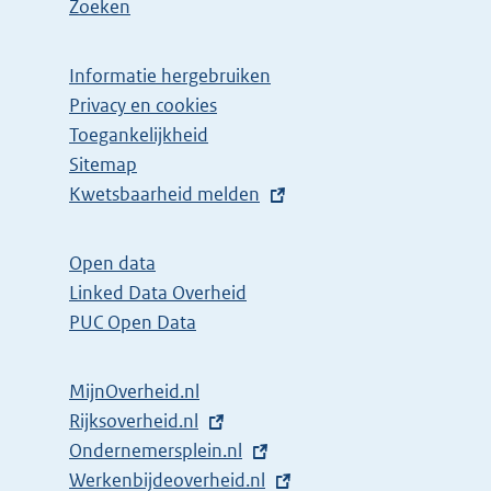
Zoeken
Informatie hergebruiken
Privacy en cookies
Toegankelijkheid
Sitemap
E
Kwetsbaarheid melden
x
t
Open data
e
Linked Data Overheid
r
PUC Open Data
n
e
MijnOverheid.nl
l
E
Rijksoverheid.nl
i
x
E
Ondernemersplein.nl
n
t
x
E
Werkenbijdeoverheid.nl
k