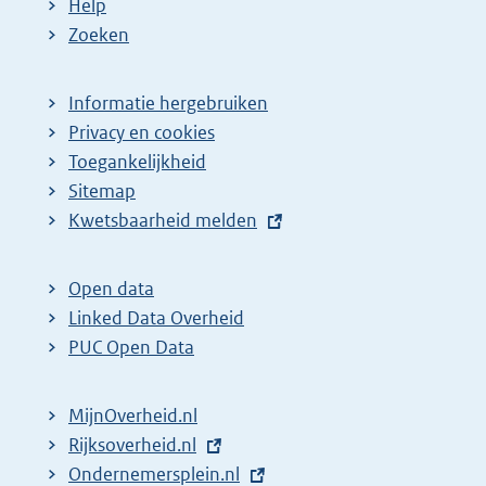
Help
Zoeken
Informatie hergebruiken
Privacy en cookies
Toegankelijkheid
Sitemap
E
Kwetsbaarheid melden
x
t
Open data
e
Linked Data Overheid
r
PUC Open Data
n
e
MijnOverheid.nl
l
E
Rijksoverheid.nl
i
x
E
Ondernemersplein.nl
n