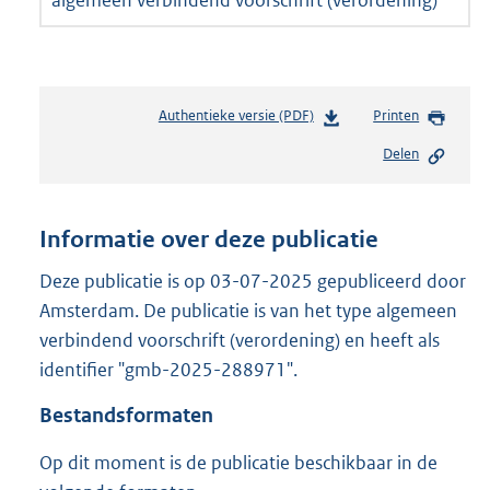
Authentieke versie (PDF)
b
Printen
e
Delen
s
t
a
n
Informatie over deze publicatie
d
s
Deze publicatie is op 03-07-2025 gepubliceerd door
g
Amsterdam. De publicatie is van het type algemeen
r
verbindend voorschrift (verordening) en heeft als
o
identifier "gmb-2025-288971".
o
t
Bestandsformaten
t
e
Op dit moment is de publicatie beschikbaar in de
:
3