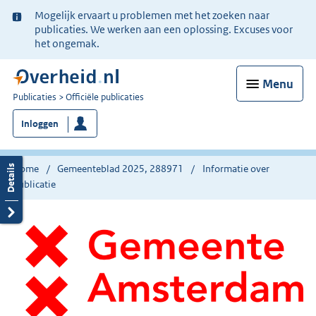
Ter
Mogelijk ervaart u problemen met het zoeken naar
informatie:
publicaties. We werken aan een oplossing. Excuses voor
het ongemak.
Menu
U
Publicaties
Officiële publicaties
bent
Inloggen
nu
hier:
Home
Gemeenteblad 2025, 288971
Informatie over
publicatie