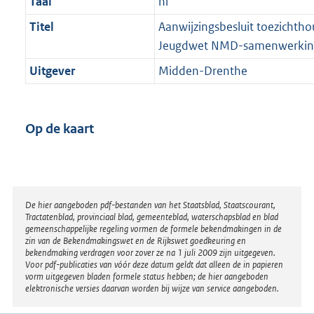
Taal
nl
Titel
Aanwijzingsbesluit toezicht
Jeugdwet NMD-samenwerkin
Uitgever
Midden-Drenthe
Op de kaart
Disclaimer
De hier aangeboden pdf-bestanden van het Staatsblad, Staatscourant,
Tractatenblad, provinciaal blad, gemeenteblad, waterschapsblad en blad
gemeenschappelijke regeling vormen de formele bekendmakingen in de
zin van de Bekendmakingswet en de Rijkswet goedkeuring en
bekendmaking verdragen voor zover ze na 1 juli 2009 zijn uitgegeven.
Voor pdf-publicaties van vóór deze datum geldt dat alleen de in papieren
vorm uitgegeven bladen formele status hebben; de hier aangeboden
elektronische versies daarvan worden bij wijze van service aangeboden.