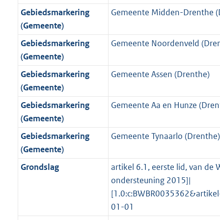
r
g
f
n
i
e
b
b
b
6
Gebiedsmarkering
Gemeente Midden-Drenthe (
o
r
o
f
n
i
K
(Gemeente)
o
o
r
o
f
n
b
Gebiedsmarkering
Gemeente Noordenveld (Dren
t
o
m
r
o
f
(Gemeente)
t
t
a
m
r
o
e
t
Gebiedsmarkering
Gemeente Assen (Drenthe)
a
a
m
r
:
e
(Gemeente)
t
a
a
m
3
:
t
a
a
Gebiedsmarkering
Gemeente Aa en Hunze (Dren
K
3
t
a
(Gemeente)
b
K
t
Gebiedsmarkering
Gemeente Tynaarlo (Drenthe)
b
(Gemeente)
Grondslag
artikel 6.1, eerste lid, van d
ondersteuning 2015]|
[1.0:c:BWBR0035362&artike
01-01