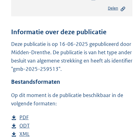
e
Delen
s
t
a
n
Informatie over deze publicatie
d
s
Deze publicatie is op 16-06-2025 gepubliceerd door
g
Midden-Drenthe. De publicatie is van het type ander
r
besluit van algemene strekking en heeft als identifier
o
"gmb-2025-259513".
o
t
Bestandsformaten
t
e
Op dit moment is de publicatie beschikbaar in de
:
2
volgende formaten:
5
3
D
PDF
b
K
o
D
ODT
e
b
b
w
o
D
XML
s
e
b