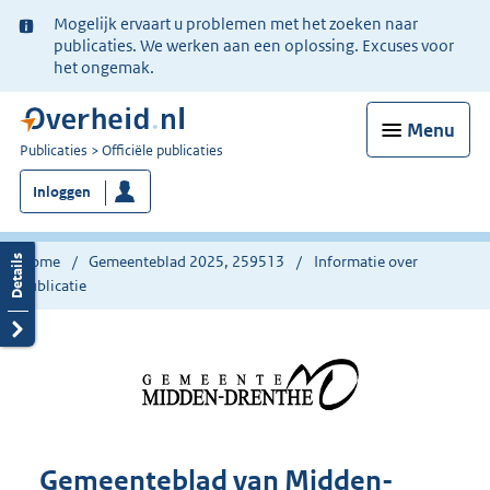
Ter
Mogelijk ervaart u problemen met het zoeken naar
informatie:
publicaties. We werken aan een oplossing. Excuses voor
het ongemak.
Menu
U
Publicaties
Officiële publicaties
bent
Inloggen
nu
hier:
Home
Gemeenteblad 2025, 259513
Informatie over
publicatie
Gemeenteblad van Midden-