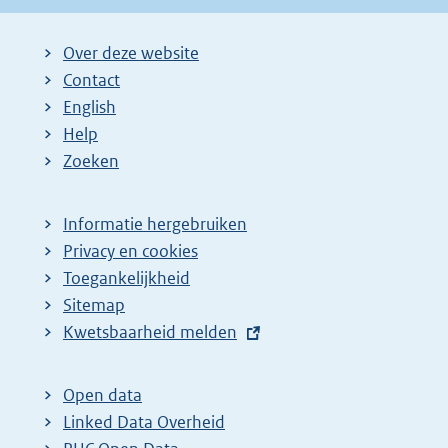
Over deze website
Contact
English
Help
Zoeken
Informatie hergebruiken
Privacy en cookies
Toegankelijkheid
Sitemap
E
Kwetsbaarheid melden
x
t
Open data
e
Linked Data Overheid
r