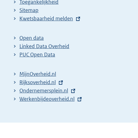
Toegankelijkheid
Sitemap
E
Kwetsbaarheid melden
x
t
Open data
e
Linked Data Overheid
r
PUC Open Data
n
e
MijnOverheid.nl
l
E
Rijksoverheid.nl
i
x
E
Ondernemersplein.nl
n
t
x
E
Werkenbijdeoverheid.nl
k
e
t
x
:
r
e
t
n
r
e
e
n
r