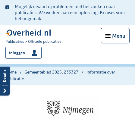
Ter
Mogelijk ervaart u problemen met het zoeken naar
informatie:
publicaties. We werken aan een oplossing. Excuses voor
het ongemak.
Menu
U
Publicaties
Officiële publicaties
bent
Inloggen
nu
hier:
Home
Gemeenteblad 2025, 235327
Informatie over
publicatie