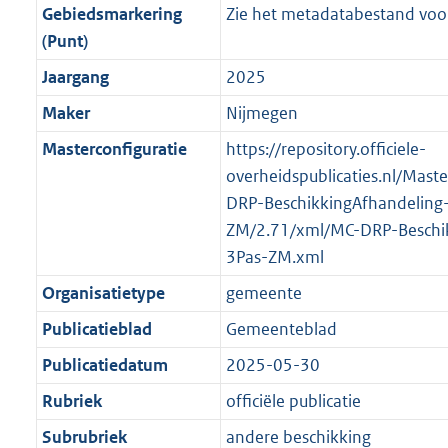
r
g
f
n
i
e
b
K
b
7
Gebiedsmarkering
Zie het metadatabestand voor
o
r
o
f
n
i
b
K
(Punt)
o
o
r
o
f
n
b
Jaargang
2025
t
o
m
r
o
f
t
t
Maker
Nijmegen
a
m
r
o
e
t
a
a
m
r
Masterconfiguratie
https://repository.officiele-
:
e
t
a
a
m
overheidspublicaties.nl/Mast
2
:
t
a
a
DRP-BeschikkingAfhandeling
K
2
t
a
ZM/2.71/xml/MC-DRP-Beschik
b
K
t
3Pas-ZM.xml
b
Organisatietype
gemeente
Publicatieblad
Gemeenteblad
Publicatiedatum
2025-05-30
Rubriek
officiële publicatie
Subrubriek
andere beschikking