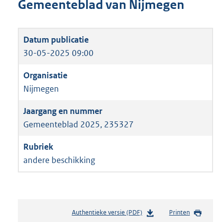
Gemeenteblad van Nijmegen
30-05-2025 09:00
Nijmegen
Gemeenteblad 2025, 235327
andere beschikking
Authentieke versie (PDF)
b
Printen