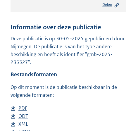
e
Delen
s
t
a
n
Informatie over deze publicatie
d
s
Deze publicatie is op 30-05-2025 gepubliceerd door
g
Nijmegen. De publicatie is van het type andere
r
beschikking en heeft als identifier "gmb-2025-
o
235327".
o
t
Bestandsformaten
t
e
Op dit moment is de publicatie beschikbaar in de
:
8
volgende formaten:
0
5
D
PDF
b
K
o
D
ODT
e
b
b
w
o
D
XML
s
e
b