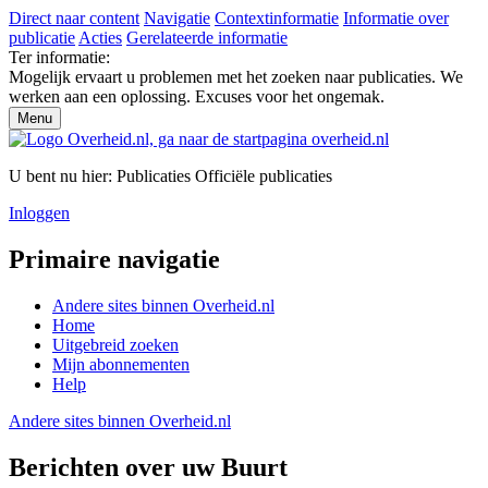
Direct naar content
Navigatie
Contextinformatie
Informatie over
publicatie
Acties
Gerelateerde informatie
Ter informatie:
Mogelijk ervaart u problemen met het zoeken naar publicaties. We
werken aan een oplossing. Excuses voor het ongemak.
Menu
U bent nu hier:
Publicaties
Officiële publicaties
Inloggen
Primaire navigatie
Andere sites binnen
Overheid.nl
Home
Uitgebreid zoeken
Mijn abonnementen
Help
Andere sites binnen
Overheid.nl
Berichten over uw Buurt