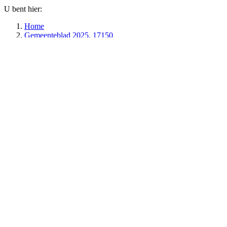
U bent hier:
Home
Gemeenteblad 2025, 17150
Informatie over publicatie
Gemeenteblad van Maastricht
Datum
Jaargang en
Organisatie
Rubriek
publicatie
nummer
15-01-2025
Gemeenteblad
verkeersbesluit of -
Maastricht
09:00
2025, 17150
mededeling
Terug naar de publicatie
Toon meer van:
Extra informatie
Informatie over publicatie