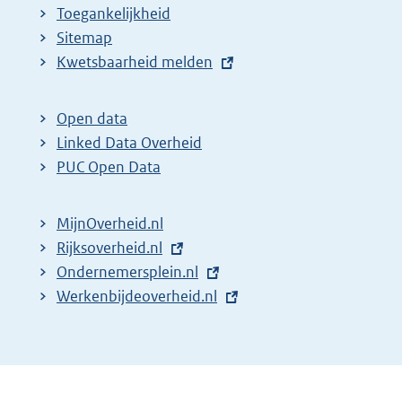
Toegankelijkheid
Sitemap
E
Kwetsbaarheid melden
x
t
Open data
e
Linked Data Overheid
r
PUC Open Data
n
e
MijnOverheid.nl
l
E
Rijksoverheid.nl
i
x
E
Ondernemersplein.nl
n
t
x
E
Werkenbijdeoverheid.nl
k
e
t
x
:
r
e
t
n
r
e
e
n
r