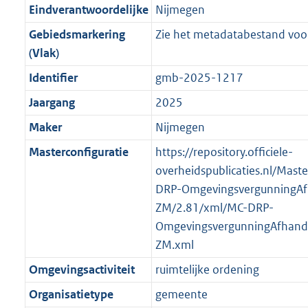
r
g
f
n
i
e
b
K
b
8
Eindverantwoordelijke
Nijmegen
o
r
o
f
n
i
b
K
Gebiedsmarkering
Zie het metadatabestand voor
o
o
r
o
f
n
b
(Vlak)
t
o
m
r
o
f
t
t
Identifier
gmb-2025-1217
a
m
r
o
e
t
a
a
m
r
Jaargang
2025
:
e
t
a
a
m
Maker
Nijmegen
4
:
t
a
a
K
4
Masterconfiguratie
https://repository.officiele-
t
a
b
K
overheidspublicaties.nl/Mast
t
b
DRP-OmgevingsvergunningAf
ZM/2.81/xml/MC-DRP-
OmgevingsvergunningAfhande
ZM.xml
Omgevingsactiviteit
ruimtelijke ordening
Organisatietype
gemeente