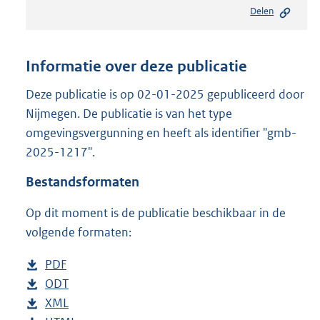
e
Delen
s
t
a
n
Informatie over deze publicatie
d
s
Deze publicatie is op 02-01-2025 gepubliceerd door
g
Nijmegen. De publicatie is van het type
r
omgevingsvergunning en heeft als identifier "gmb-
o
2025-1217".
o
t
Bestandsformaten
t
e
Op dit moment is de publicatie beschikbaar in de
:
8
volgende formaten:
0
8
D
PDF
b
K
o
D
ODT
e
b
b
w
o
D
XML
s
e
b