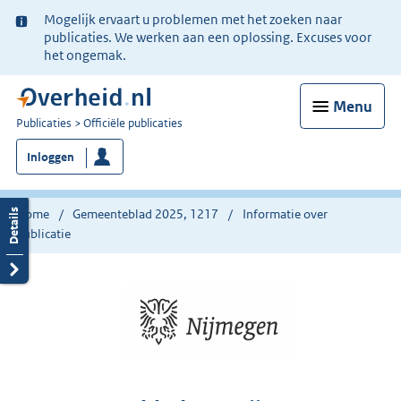
Ter
Mogelijk ervaart u problemen met het zoeken naar
informatie:
publicaties. We werken aan een oplossing. Excuses voor
het ongemak.
Menu
U
Publicaties
Officiële publicaties
bent
Inloggen
nu
hier:
Home
Gemeenteblad 2025, 1217
Informatie over
publicatie