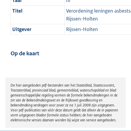
Taal
nl
Titel
Verordening leningen asbest
Rijssen-Holten
Uitgever
Rijssen-Holten
Op de kaart
Disclaimer
De hier aangeboden pdf-bestanden van het Staatsblad, Staatscourant,
Tractatenblad, provinciaal blad, gemeenteblad, waterschapsblad en blad
gemeenschappelijke regeling vormen de formele bekendmakingen in de
zin van de Bekendmakingswet en de Rijkswet goedkeuring en
bekendmaking verdragen voor zover ze na 1 juli 2009 zijn uitgegeven.
Voor pdf-publicaties van vóór deze datum geldt dat alleen de in papieren
vorm uitgegeven bladen formele status hebben; de hier aangeboden
elektronische versies daarvan worden bij wijze van service aangeboden.