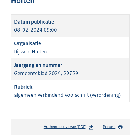
Holten
08-02-2024 09:00
Rijssen-Holten
Gemeenteblad 2024, 59739
algemeen verbindend voorschrift (verordening)
Authentieke versie (PDF)
b
Printen
e