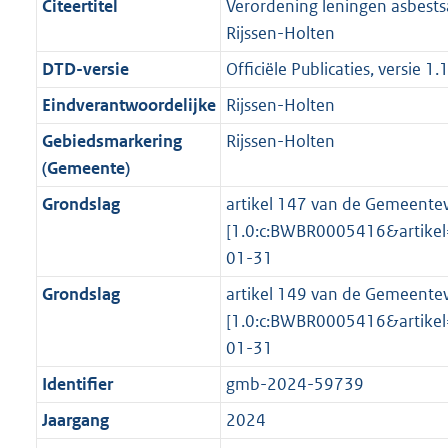
f
n
i
e
b
b
K
5
Citeertitel
Verordening leningen asbest
o
r
o
f
n
i
b
K
Rijssen-Holten
o
o
r
o
f
n
b
DTD-versie
Officiële Publicaties, versie 1.
t
o
m
r
o
f
t
t
Eindverantwoordelijke
Rijssen-Holten
a
m
r
o
e
t
a
a
m
r
Gebiedsmarkering
Rijssen-Holten
:
e
t
a
a
m
(Gemeente)
3
:
t
a
a
Grondslag
artikel 147 van de Gemeentew
K
3
t
a
[1.0:c:BWBR0005416&artik
b
K
t
01-31
b
Grondslag
artikel 149 van de Gemeentew
[1.0:c:BWBR0005416&artik
01-31
Identifier
gmb-2024-59739
Jaargang
2024