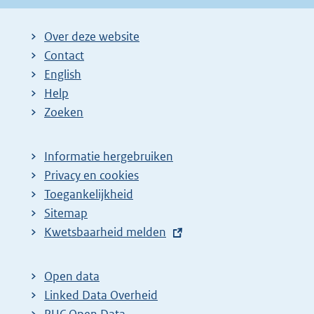
Over deze website
Contact
English
Help
Zoeken
Informatie hergebruiken
Privacy en cookies
Toegankelijkheid
Sitemap
E
Kwetsbaarheid melden
x
t
Open data
e
Linked Data Overheid
r
PUC Open Data