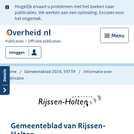
Ter
Mogelijk ervaart u problemen met het zoeken naar
informatie:
publicaties. We werken aan een oplossing. Excuses voor
het ongemak.
Menu
U
Publicaties
Officiële publicaties
bent
Inloggen
nu
hier:
Home
Gemeenteblad 2024, 59739
Informatie over
publicatie
Gemeenteblad van Rijssen-