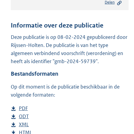
Delen
s
t
a
n
Informatie over deze publicatie
d
s
Deze publicatie is op 08-02-2024 gepubliceerd door
g
Rijssen-Holten. De publicatie is van het type
r
algemeen verbindend voorschrift (verordening) en
o
heeft als identifier "gmb-2024-59739".
o
t
Bestandsformaten
t
e
Op dit moment is de publicatie beschikbaar in de
:
3
volgende formaten:
0
7
D
PDF
b
K
o
D
ODT
e
b
b
w
o
D
XML
s
e
b
n
w
o
D
HTML
t
s
e
b