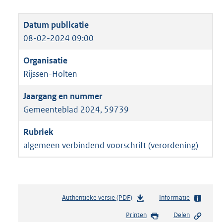
08-02-2024 09:00
Rijssen-Holten
Gemeenteblad 2024, 59739
algemeen verbindend voorschrift (verordening)
Authentieke versie (PDF)
b
Informatie
e
Printen
Delen
s