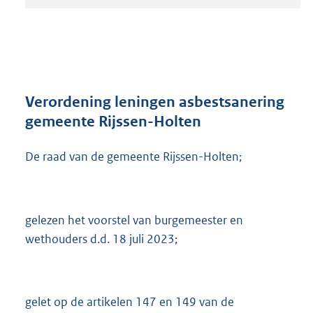
t
a
n
d
s
g
r
Verordening leningen asbestsanering
o
gemeente Rijssen-Holten
o
t
De raad van de gemeente Rijssen-Holten;
t
e
:
3
0
gelezen het voorstel van burgemeester en
7
wethouders d.d. 18 juli 2023;
K
b
gelet op de artikelen 147 en 149 van de