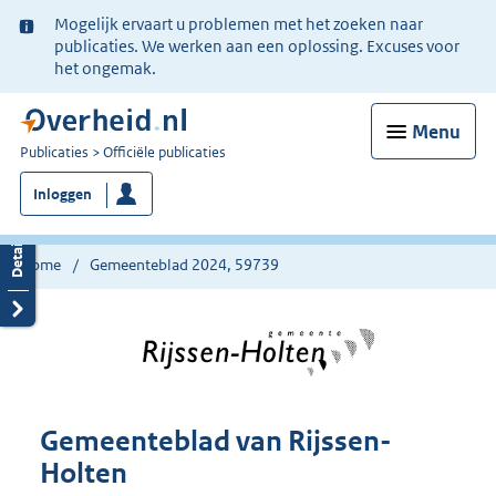
Ter
Mogelijk ervaart u problemen met het zoeken naar
informatie:
publicaties. We werken aan een oplossing. Excuses voor
het ongemak.
Menu
U
Publicaties
Officiële publicaties
bent
Inloggen
nu
hier:
Home
Gemeenteblad 2024, 59739
Gemeenteblad van Rijssen-
Holten