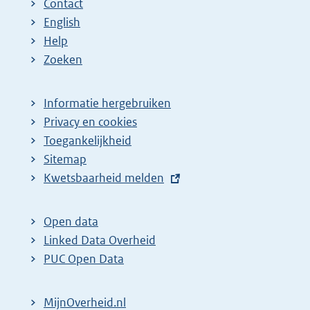
Contact
English
Help
Zoeken
Informatie hergebruiken
Privacy en cookies
Toegankelijkheid
Sitemap
E
Kwetsbaarheid melden
x
t
Open data
e
Linked Data Overheid
r
PUC Open Data
n
e
MijnOverheid.nl
l