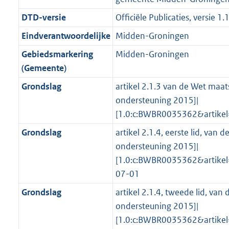
g
s
n
i
e
i
K
8
0
1
r
g
DTD-versie
Officiële Publicaties, versie 1.
f
n
i
e
b
K
K
2
o
r
o
f
n
i
b
b
2
Eindverantwoordelijke
Midden-Groningen
o
o
r
o
f
n
K
Gebiedsmarkering
Midden-Groningen
t
o
m
r
o
f
b
(Gemeente)
t
t
a
m
r
o
e
t
Grondslag
artikel 2.1.3 van de Wet maat
a
a
m
r
:
e
ondersteuning 2015]|
t
a
a
m
5
:
[1.0:c:BWBR0035362&artike
t
a
a
K
4
t
a
Grondslag
artikel 2.1.4, eerste lid, van
b
K
t
ondersteuning 2015]|
b
[1.0:c:BWBR0035362&artike
07-01
Grondslag
artikel 2.1.4, tweede lid, va
ondersteuning 2015]|
[1.0:c:BWBR0035362&artike