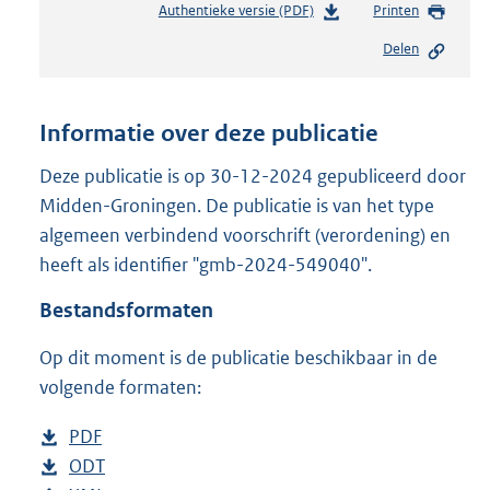
Authentieke versie (PDF)
b
Printen
e
Delen
s
t
a
n
Informatie over deze publicatie
d
s
Deze publicatie is op 30-12-2024 gepubliceerd door
g
Midden-Groningen. De publicatie is van het type
r
algemeen verbindend voorschrift (verordening) en
o
heeft als identifier "gmb-2024-549040".
o
t
Bestandsformaten
t
e
Op dit moment is de publicatie beschikbaar in de
:
8
volgende formaten:
3
1
D
PDF
b
K
o
D
ODT
e
b
b