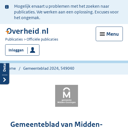
Ter
Mogelijk ervaart u problemen met het zoeken naar
informatie:
publicaties. We werken aan een oplossing. Excuses voor
het ongemak.
Menu
U
Publicaties
Officiële publicaties
bent
Inloggen
nu
hier:
Home
Gemeenteblad 2024, 549040
Gemeenteblad van Midden-