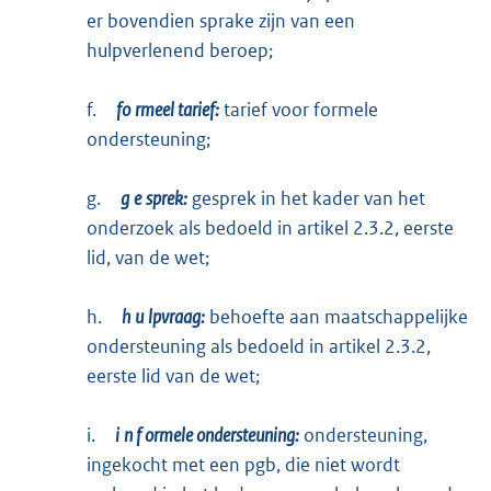
er bovendien sprake zijn van een
hulpverlenend beroep;
f.
fo
rmeel tarief:
tarief voor formele
ondersteuning;
g.
g
e
sprek:
gesprek in het kader van het
onderzoek als bedoeld in artikel 2.3.2, eerste
lid, van de wet;
h.
h
u
lpvraag:
behoefte aan maatschappelijke
ondersteuning als bedoeld in artikel 2.3.2,
eerste lid van de wet;
i.
i
n
f
ormele ondersteuning:
ondersteuning,
ingekocht met een pgb, die niet wordt