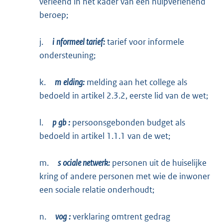
verleend in het kader van een hulpverlenend
beroep;
j.
i
nformeel tarief:
tarief voor informele
ondersteuning;
k.
m
elding:
melding aan het college als
bedoeld in artikel 2.3.2, eerste lid van de wet;
l.
p
gb
:
persoonsgebonden budget als
bedoeld in artikel 1.1.1 van de wet;
m.
s
ociale netwerk:
personen uit de huiselijke
kring of andere personen met wie de inwoner
een sociale relatie onderhoudt;
n.
vog
:
verklaring omtrent gedrag