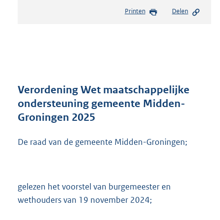
e
Printen
Delen
s
t
a
n
d
s
g
r
Verordening Wet maatschappelijke
o
ondersteuning gemeente Midden-
o
Groningen 2025
t
t
e
De raad van de gemeente Midden-Groningen;
:
8
3
1
gelezen het voorstel van burgemeester en
K
wethouders van 19 november 2024;
b