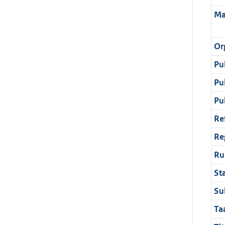
Ma
Or
Pu
Pu
Pu
Re
Re
Ru
St
Su
Ta