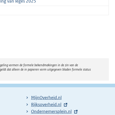
ring van leges 2025
regeling vormen de formele bekendmakingen in de zin van de
eldt dat alleen de in papieren vorm uitgegeven bladen formele status
MijnOverheid.nl
E
Rijksoverheid.nl
x
E
Ondernemersplein.nl