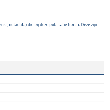
:
1
,
2
s (metadata) die bij deze publicatie horen. Deze zijn
M
b