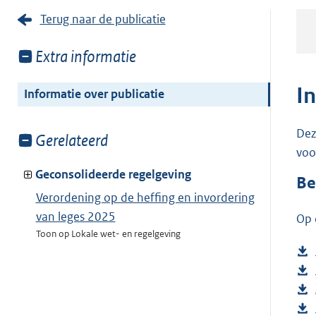
Terug naar de publicatie
Toon
Extra informatie
meer
van:
I
Informatie over publicatie
Dez
Toon
Gerelateerd
voo
meer
van:
Geconsolideerde regelgeving
Be
Verordening op de heffing en invordering
van leges 2025
Op 
Toon op Lokale wet- en regelgeving