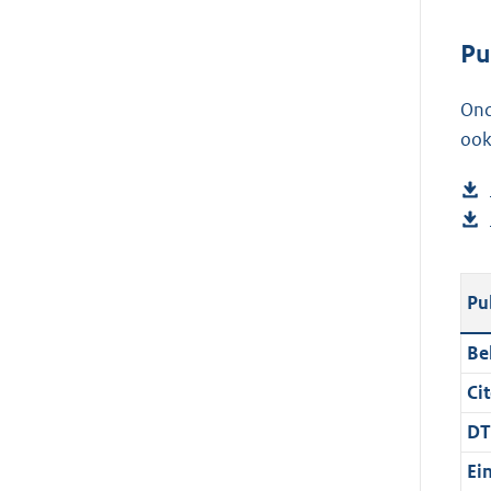
Pu
Ond
ook
Pu
Be
Cit
DT
Ei