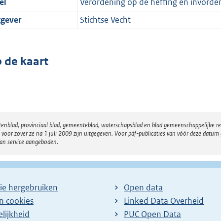
el
Verordening op de heffing en invorde
tgever
Stichtse Vecht
 de kaart
atenblad, provinciaal blad, gemeenteblad, waterschapsblad en blad gemeenschappelijke 
 zover ze na 1 juli 2009 zijn uitgegeven. Voor pdf-publicaties van vóór deze datum g
van service aangeboden.
ie hergebruiken
Open data
en cookies
Linked Data Overheid
lijkheid
PUC Open Data