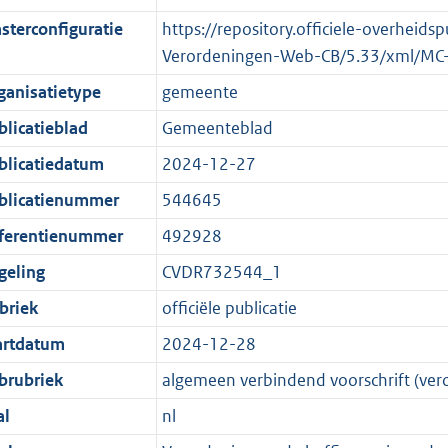
sterconfiguratie
https://repository.officiele-overheids
Verordeningen-Web-CB/5.33/xml/MC
ganisatietype
gemeente
blicatieblad
Gemeenteblad
blicatiedatum
2024-12-27
blicatienummer
544645
ferentienummer
492928
geling
CVDR732544_1
briek
officiële publicatie
artdatum
2024-12-28
brubriek
algemeen verbindend voorschrift (ver
al
nl