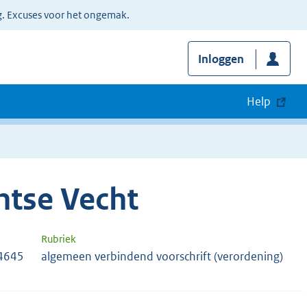
g. Excuses voor het ongemak.
Inloggen
Help
htse Vecht
Rubriek
4645
algemeen verbindend voorschrift (verordening)