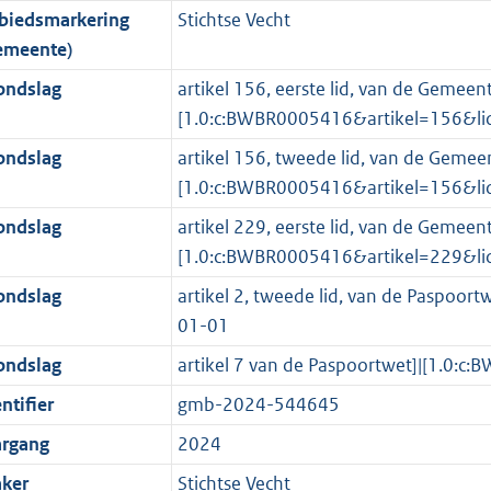
biedsmarkering
Stichtse Vecht
o
o
o
f
n
i
b
K
7
emeente)
t
o
r
o
f
n
b
K
t
t
m
r
o
f
b
ondslag
artikel 156, eerste lid, van de Gemeen
e
t
a
m
r
o
[1.0:c:BWBR0005416&artikel=156&l
:
e
a
a
m
r
ondslag
artikel 156, tweede lid, van de Gemee
3
:
t
a
a
m
[1.0:c:BWBR0005416&artikel=156&l
K
3
t
a
a
ondslag
artikel 229, eerste lid, van de Gemeen
b
K
t
a
[1.0:c:BWBR0005416&artikel=229&l
b
t
ondslag
artikel 2, tweede lid, van de Paspo
01-01
ondslag
artikel 7 van de Paspoortwet]|[1.0
ntifier
gmb-2024-544645
argang
2024
ker
Stichtse Vecht