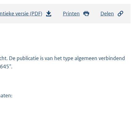
ntieke versie (PDF)
b
Printen
Delen
e
s
t
a
n
cht. De publicatie is van het type algemeen verbindend
d
4645".
s
g
r
maten:
o
o
t
t
e