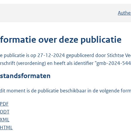
Authe
nformatie over deze publicatie
e publicatie is op 27-12-2024 gepubliceerd door Stichtse Ve
rschrift (verordening) en heeft als identifier "gmb-2024-54
standsformaten
dit moment is de publicatie beschikbaar in de volgende for
D
PDF
b
o
D
ODT
e
b
w
o
D
XML
s
e
b
n
w
o
D
HTML
t
s
e
b