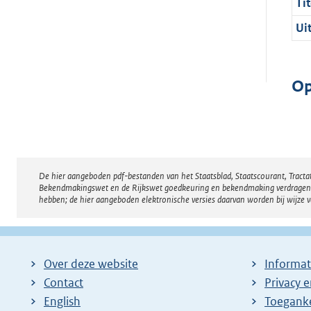
Tit
Ui
Op
De hier aangeboden pdf-bestanden van het Staatsblad, Staatscourant, Tract
Disclaimer
Bekendmakingswet en de Rijkswet goedkeuring en bekendmaking verdragen voor
hebben; de hier aangeboden elektronische versies daarvan worden bij wijze 
Over deze website
Informat
Contact
Privacy 
English
Toeganke