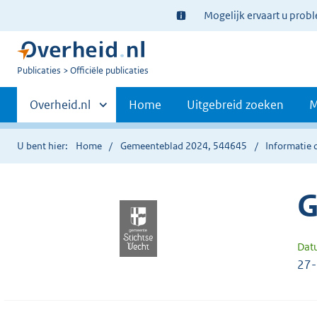
Ter
Mogelijk ervaart u prob
informatie:
U
Publicaties
Officiële publicaties
bent
Primaire
nu
Andere
Overheid.nl
Home
Uitgebreid zoeken
M
hier:
sites
navigatie
binnen
U bent hier:
Home
Gemeenteblad 2024, 544645
Informatie 
G
Dat
27-