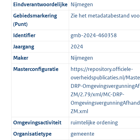
r
g
f
n
i
e
b
K
b
8
Eindverantwoordelijke
Nijmegen
o
r
o
f
n
i
b
K
Gebiedsmarkering
Zie het metadatabestand voor
o
o
r
o
f
n
b
(Punt)
t
o
m
r
o
f
t
t
Identifier
gmb-2024-460358
a
m
r
o
e
t
a
a
m
r
Jaargang
2024
:
e
t
a
a
m
Maker
Nijmegen
2
:
t
a
a
K
2
Masterconfiguratie
https://repository.officiele-
t
a
b
K
overheidspublicaties.nl/Mast
t
b
DRP-OmgevingsvergunningAf
ZM/2.79/xml/MC-DRP-
OmgevingsvergunningAfhande
ZM.xml
Omgevingsactiviteit
ruimtelijke ordening
Organisatietype
gemeente