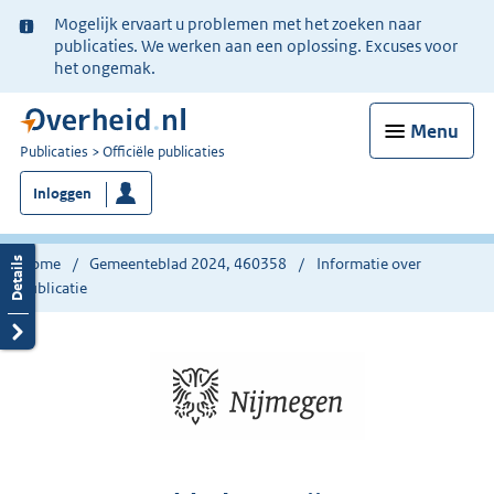
Ter
Mogelijk ervaart u problemen met het zoeken naar
informatie:
publicaties. We werken aan een oplossing. Excuses voor
het ongemak.
Menu
U
Publicaties
Officiële publicaties
bent
Inloggen
nu
hier:
Home
Gemeenteblad 2024, 460358
Informatie over
publicatie