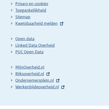
Privacy en cookies
Toegankelijkheid
Sitemap
E
Kwetsbaarheid melden
x
t
Open data
e
Linked Data Overheid
r
PUC Open Data
n
e
MijnOverheid.nl
l
E
Rijksoverheid.nl
i
x
E
Ondernemersplein.nl
n
t
x
E
Werkenbijdeoverheid.nl
k
e
t
x
:
r
e
t
n
r
e