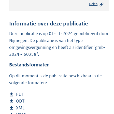
e
Delen
s
t
a
n
Informatie over deze publicatie
d
s
Deze publicatie is op 01-11-2024 gepubliceerd door
g
Nijmegen. De publicatie is van het type
r
omgevingsvergunning en heeft als identifier "gmb-
o
2024-460358".
o
t
Bestandsformaten
t
e
Op dit moment is de publicatie beschikbaar in de
:
8
volgende formaten:
1
0
D
PDF
b
K
o
D
ODT
e
b
b
w
o
D
XML
s
e
b