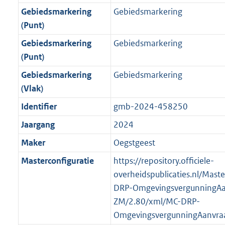
o
r
o
f
n
i
b
K
Gebiedsmarkering
Gebiedsmarkering
o
o
r
o
f
n
b
(Punt)
t
o
m
r
o
f
t
t
Gebiedsmarkering
Gebiedsmarkering
a
m
r
o
e
t
(Punt)
a
a
m
r
:
e
t
a
a
m
Gebiedsmarkering
Gebiedsmarkering
3
:
t
a
a
(Vlak)
K
3
t
a
Identifier
gmb-2024-458250
b
K
t
b
Jaargang
2024
Maker
Oegstgeest
Masterconfiguratie
https://repository.officiele-
overheidspublicaties.nl/Mast
DRP-OmgevingsvergunningAa
ZM/2.80/xml/MC-DRP-
OmgevingsvergunningAanvra