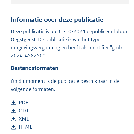
t
a
n
Informatie over deze publicatie
d
s
Deze publicatie is op 31-10-2024 gepubliceerd door
g
Oegstgeest. De publicatie is van het type
r
omgevingsvergunning en heeft als identifier "gmb-
o
2024-458250".
o
t
Bestandsformaten
t
e
Op dit moment is de publicatie beschikbaar in de
:
3
volgende formaten:
0
6
D
PDF
b
K
o
D
ODT
e
b
b
w
o
D
XML
s
e
b
n
w
o
D
HTML
t
s
e
b