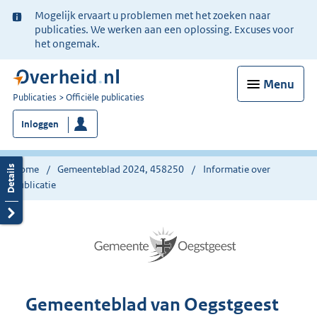
Ter
Mogelijk ervaart u problemen met het zoeken naar
informatie:
publicaties. We werken aan een oplossing. Excuses voor
het ongemak.
Menu
U
Publicaties
Officiële publicaties
bent
Inloggen
nu
hier:
Home
Gemeenteblad 2024, 458250
Informatie over
publicatie
Gemeenteblad van Oegstgeest