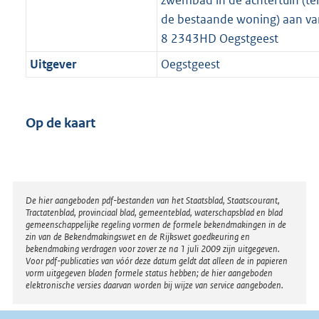
zwembad in de achtertuin (te
de bestaande woning) aan v
8 2343HD Oegstgeest
Uitgever
Oegstgeest
Op de kaart
Disclaimer
De hier aangeboden pdf-bestanden van het Staatsblad, Staatscourant,
Tractatenblad, provinciaal blad, gemeenteblad, waterschapsblad en blad
gemeenschappelijke regeling vormen de formele bekendmakingen in de
zin van de Bekendmakingswet en de Rijkswet goedkeuring en
bekendmaking verdragen voor zover ze na 1 juli 2009 zijn uitgegeven.
Voor pdf-publicaties van vóór deze datum geldt dat alleen de in papieren
vorm uitgegeven bladen formele status hebben; de hier aangeboden
elektronische versies daarvan worden bij wijze van service aangeboden.