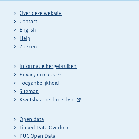
Over deze website
Contact
English
Help
Zoeken
Informatie hergebruiken
Privacy en cookies
Toegankelijkheid
Sitemap
E
Kwetsbaarheid melden
x
t
Open data
e
Linked Data Overheid
r
PUC Open Data