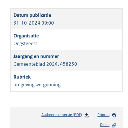
31-10-2024 09:00
Oegstgeest
Gemeenteblad 2024, 458250
omgevingsvergunning
Authentieke versie (PDF)
b
Printen
e
Delen
s