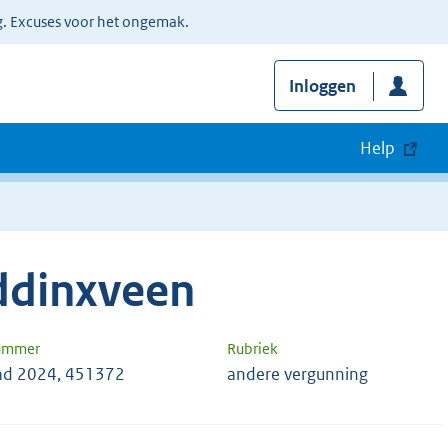
g. Excuses voor het ongemak.
Inloggen
Help
ddinxveen
nummer
Rubriek
ad 2024, 451372
andere vergunning