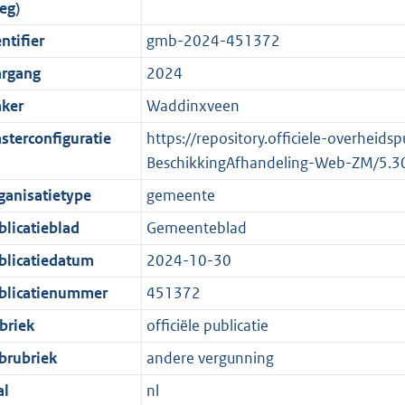
eg)
o
o
o
f
n
i
b
K
ntifier
gmb-2024-451372
t
o
r
o
f
n
b
t
t
m
r
o
f
argang
2024
e
t
a
m
r
o
ker
Waddinxveen
:
e
a
a
m
r
sterconfiguratie
https://repository.officiele-overheids
2
:
t
a
a
m
BeschikkingAfhandeling-Web-ZM/5.3
K
2
t
a
a
b
K
t
a
ganisatietype
gemeente
b
t
blicatieblad
Gemeenteblad
blicatiedatum
2024-10-30
blicatienummer
451372
briek
officiële publicatie
brubriek
andere vergunning
al
nl