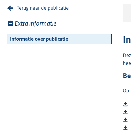
Terug naar de publicatie
Toon
Extra informatie
meer
van:
I
Informatie over publicatie
Dez
hee
Be
Op 