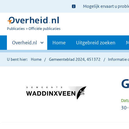
Ter
Mogelijk ervaart u prob
informatie:
U
Publicaties
Officiële publicaties
bent
Primaire
nu
Andere
Overheid.nl
Home
Uitgebreid zoeken
M
hier:
sites
navigatie
binnen
U bent hier:
Home
Gemeenteblad 2024, 451372
Informatie 
G
Dat
30-