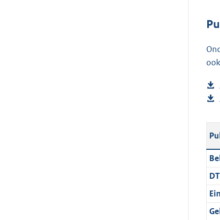
Pu
Ond
ook
Pu
Be
DT
Ei
Ge