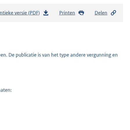
ntieke versie (PDF)
b
Printen
Delen
e
s
t
a
n
n. De publicatie is van het type andere vergunning en
d
s
g
r
maten:
o
o
t
t
e