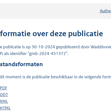
Authe
nformatie over deze publicatie
e publicatie is op 30-10-2024 gepubliceerd door Waddinxvee
ft als identifier "gmb-2024-451372".
standsformaten
dit moment is de publicatie beschikbaar in de volgende for
D
PDF
b
o
D
ODT
e
b
w
o
D
XML
s
e
b
n
w
o
D
HTML
t
s
e
b