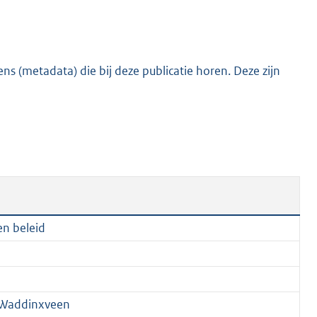
:
9
3
0
s (metadata) die bij deze publicatie horen. Deze zijn
K
b
en beleid
 Waddinxveen