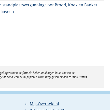
n standplaatsvergunning voor Brood, Koek en Banket
dinveen
regeling vormen de formele bekendmakingen in de zin van de
eldt dat alleen de in papieren vorm uitgegeven bladen formele status
MijnOverheid.nl