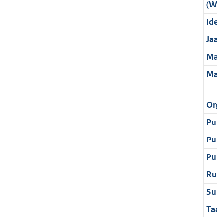
(W
Ide
Ja
Ma
Ma
Or
Pu
Pu
Pu
Ru
Su
Ta