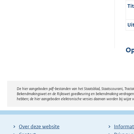
Tit
Ui
Op
De hier aangeboden pdf-bestanden van het Staatsblad, Staatscourant, Tract
Disclaimer
Bekendmakingswet en de Rijkswet goedkeuring en bekendmaking verdragen voor
hebben; de hier aangeboden elektronische versies daarvan worden bij wijze 
Over deze website
Informat