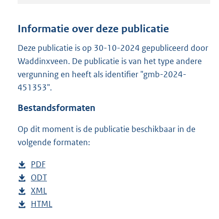
t
a
n
Informatie over deze publicatie
d
s
Deze publicatie is op 30-10-2024 gepubliceerd door
g
Waddinxveen. De publicatie is van het type andere
r
vergunning en heeft als identifier "gmb-2024-
o
451353".
o
t
Bestandsformaten
t
e
Op dit moment is de publicatie beschikbaar in de
:
9
volgende formaten:
2
9
D
PDF
b
K
o
D
ODT
e
b
b
w
o
D
XML
s
e
b
n
w
o
D
HTML
t
s
e
b
l
n
w
o
a
t
s
e