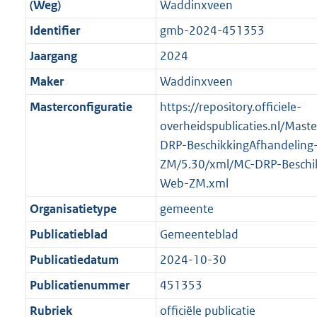
o
f
n
i
b
K
(Weg)
Waddinxveen
o
o
r
o
f
n
b
Identifier
gmb-2024-451353
t
o
m
r
o
f
t
t
Jaargang
2024
a
m
r
o
e
t
a
a
m
r
Maker
Waddinxveen
:
e
t
a
a
m
Masterconfiguratie
https://repository.officiele-
2
:
t
a
a
overheidspublicaties.nl/Mast
K
2
t
a
DRP-BeschikkingAfhandeling
b
K
t
ZM/5.30/xml/MC-DRP-Beschik
b
Web-ZM.xml
Organisatietype
gemeente
Publicatieblad
Gemeenteblad
Publicatiedatum
2024-10-30
Publicatienummer
451353
Rubriek
officiële publicatie