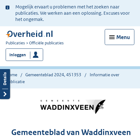
Ter
Mogelijk ervaart u problemen met het zoeken naar
informatie:
publicaties. We werken aan een oplossing. Excuses voor
het ongemak.
Menu
U
Publicaties
Officiële publicaties
bent
Inloggen
nu
hier:
Home
Gemeenteblad 2024, 451353
Informatie over
publicatie
Gemeenteblad van Waddinxveen