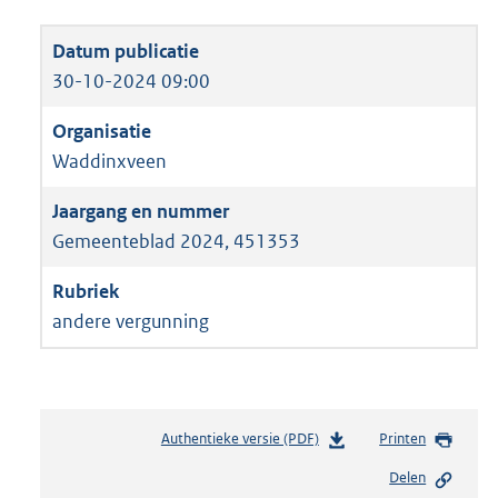
30-10-2024 09:00
Waddinxveen
Gemeenteblad 2024, 451353
andere vergunning
Authentieke versie (PDF)
b
Printen
e
Delen
s