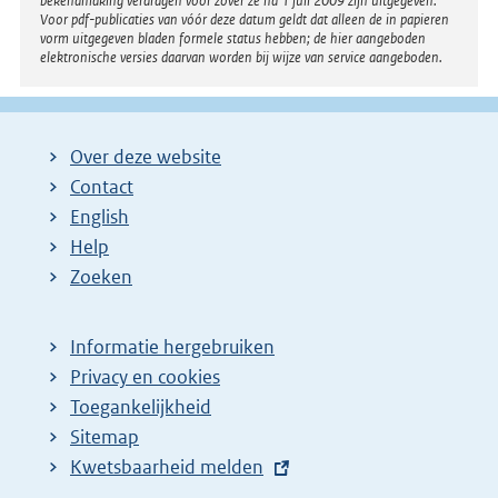
bekendmaking verdragen voor zover ze na 1 juli 2009 zijn uitgegeven.
Voor pdf-publicaties van vóór deze datum geldt dat alleen de in papieren
vorm uitgegeven bladen formele status hebben; de hier aangeboden
elektronische versies daarvan worden bij wijze van service aangeboden.
Over deze website
Contact
English
Help
Zoeken
Informatie hergebruiken
Privacy en cookies
Toegankelijkheid
Sitemap
E
Kwetsbaarheid melden
x