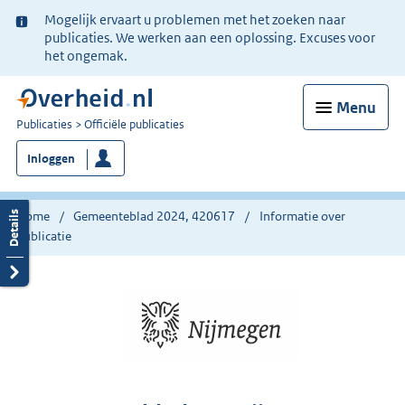
Ter
Mogelijk ervaart u problemen met het zoeken naar
informatie:
publicaties. We werken aan een oplossing. Excuses voor
het ongemak.
Menu
U
Publicaties
Officiële publicaties
bent
Inloggen
nu
hier:
Home
Gemeenteblad 2024, 420617
Informatie over
publicatie