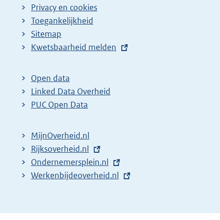
Privacy en cookies
Toegankelijkheid
Sitemap
E
Kwetsbaarheid melden
x
t
Open data
e
Linked Data Overheid
r
PUC Open Data
n
e
MijnOverheid.nl
l
E
Rijksoverheid.nl
i
x
E
Ondernemersplein.nl
n
t
x
E
Werkenbijdeoverheid.nl
k
e
t
x
:
r
e
t
n
r
e