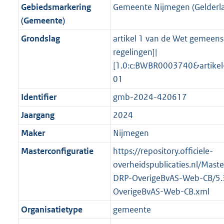
r
g
f
n
i
e
b
K
b
2
Gebiedsmarkering
Gemeente Nijmegen (Gelderl
o
r
o
f
n
i
b
K
(Gemeente)
o
o
r
o
f
n
b
Grondslag
artikel 1 van de Wet gemeens
t
o
m
r
o
f
regelingen]|
t
t
a
m
r
o
[1.0:c:BWBR0003740&artike
e
t
a
a
m
r
01
:
e
t
a
a
m
2
:
Identifier
gmb-2024-420617
t
a
a
K
2
t
a
Jaargang
2024
b
K
t
Maker
Nijmegen
b
Masterconfiguratie
https://repository.officiele-
overheidspublicaties.nl/Mast
DRP-OverigeBvAS-Web-CB/5.
OverigeBvAS-Web-CB.xml
Organisatietype
gemeente