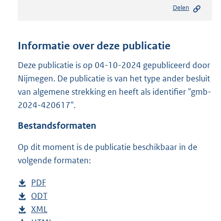
e
Delen
s
t
a
n
Informatie over deze publicatie
d
s
Deze publicatie is op 04-10-2024 gepubliceerd door
g
Nijmegen. De publicatie is van het type ander besluit
r
van algemene strekking en heeft als identifier "gmb-
o
2024-420617".
o
t
Bestandsformaten
t
e
Op dit moment is de publicatie beschikbaar in de
:
8
volgende formaten:
5
1
D
PDF
b
K
o
D
ODT
e
b
b
w
o
D
XML
s
e
b