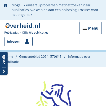
Ter
Mogelijk ervaart u problemen met het zoeken naar
informatie:
publicaties. We werken aan een oplossing. Excuses voor
het ongemak.
Menu
U
Publicaties
Officiële publicaties
bent
Inloggen
nu
hier:
Home
Gemeenteblad 2024, 370643
Informatie over
publicatie