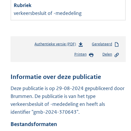
verkeersbesluit of -mededeling
Authentieke versie (PDF)
b
Gerelateerd
e
Printen
Delen
s
t
a
n
Informatie over deze publicatie
d
s
Deze publicatie is op 29-08-2024 gepubliceerd door
g
Brummen. De publicatie is van het type
r
verkeersbesluit of -mededeling en heeft als
o
identifier "gmb-2024-370643".
o
t
Bestandsformaten
t
e