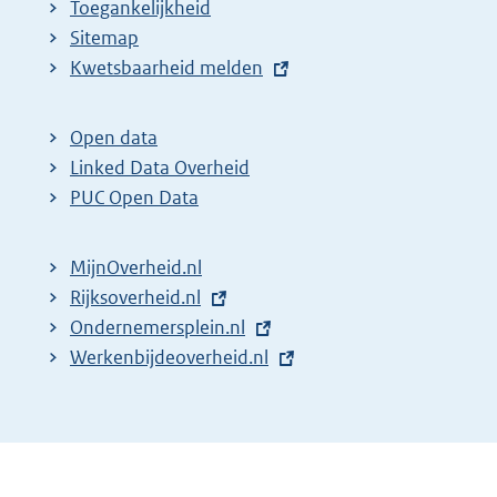
Toegankelijkheid
Sitemap
E
Kwetsbaarheid melden
x
t
Open data
e
Linked Data Overheid
r
PUC Open Data
n
e
MijnOverheid.nl
l
E
Rijksoverheid.nl
i
x
E
Ondernemersplein.nl
n
t
x
E
Werkenbijdeoverheid.nl
k
e
t
x
:
r
e
t
n
r
e
e
n
r